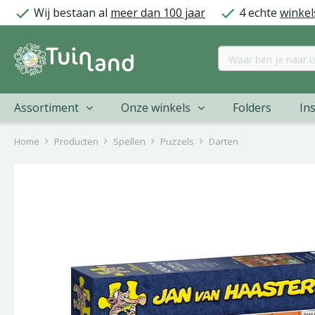
Ga
Wij bestaan al
meer dan 100 jaar
4 echte
winkel
naar
content
Assortiment
Onze winkels
Folders
Ins
Home
Producten
Spellen
Puzzels
Darten