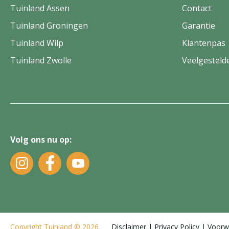
Tuinland Assen
Contact
Tuinland Groningen
Garantie
Tuinland Wilp
Klantenpas
Tuinland Zwolle
Veelgesteld
Volg ons nu op:
Copyright
Tuinland
© 2026
Disclaimer
Privacy Policy
Voorw