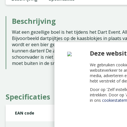
Beschrijving
Wat een gezellige boel is het tijdens het Dart Event. Al
Bijvoorbeeld dartpijltjes op de kaasblokjes in plaats 
wordt er een bier gedronken. Daar wordt het een vrol
kunnen darten! De agenten zoeken de boef maar kun ji
Deze websit
schoonvader is niet zo lief voor de schoonmoeder. De 
moet buiten in de sneeuw blijven. Kun jij de haaienvin,
We gebruiken cookie
websiteverkeer te a
media, adverteren e
hebt verstrekt of d
Door op 'Zelf instel
Specificaties
intrekken. Door op 
in ons
cookiestatem
EAN code
8710126190760