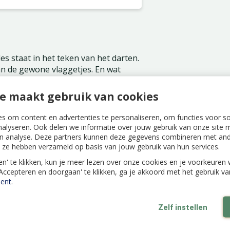
les staat in het teken van het darten.
van de gewone vlaggetjes. En wat
ijke boel van. Maar of ze nog goed
j deze wel vinden! En de
e maakt gebruik van cookies
octopus is verstopt en het spookje
 dalmatiër en het slakje weer vinden!
s om content en advertenties te personaliseren, om functies voor s
nalyseren. Ook delen we informatie over jouw gebruik van onze site m
n analyse. Deze partners kunnen deze gegevens combineren met ande
ie ze hebben verzameld op basis van jouw gebruik van hun services.
len' te klikken, kun je meer lezen over onze cookies en je voorkeure
'Accepteren en doorgaan' te klikken, ga je akkoord met het gebruik v
ent
.
Zelf instellen