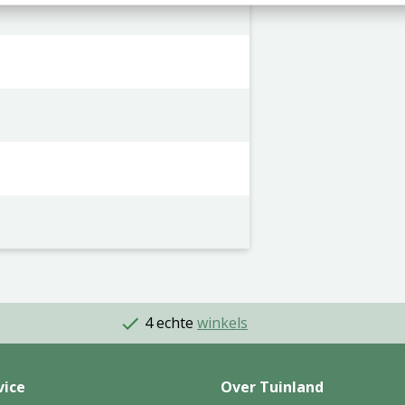
4 echte
winkels
vice
Over Tuinland