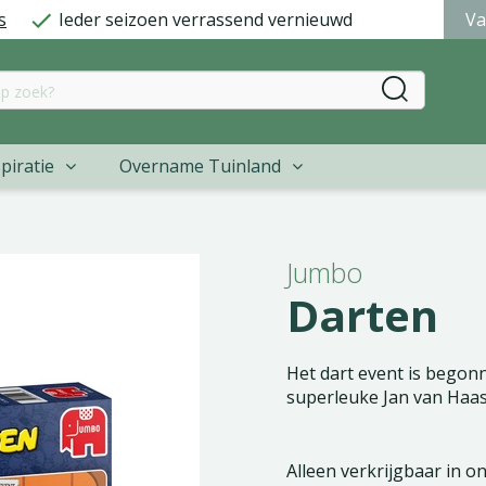
s
Ieder seizoen verrassend vernieuwd
Va
piratie
Overname Tuinland
Jumbo
Darten
Het dart event is begonn
superleuke Jan van Haas
Alleen verkrijgbaar in o