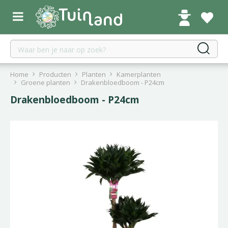
G
a
n
a
a
r
c
Home
Producten
Planten
Kamerplanten
o
Groene planten
Drakenbloedboom - P24cm
n
Drakenbloedboom - P24cm
t
e
n
t