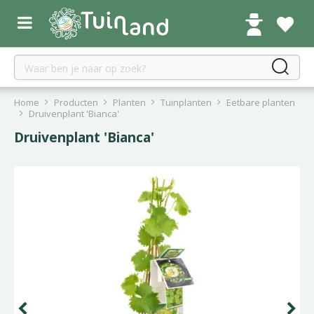
G
a
n
a
a
r
c
Home
Producten
Planten
Tuinplanten
Eetbare planten
o
Druivenplant 'Bianca'
n
Druivenplant 'Bianca'
t
e
n
t