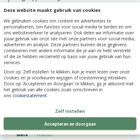
niet gekrent te worden. Zorg ervoor dat de plant
Deze website maakt gebruik van cookies
niet verwildert en mooi open blijft groeien.
We gebruiken cookies om content en advertenties te
Bemesten
: in de winter en hoe groter de plant,
personaliseren, om functies voor social media te bieden en om
hoe meer kalk deze plant nodig heeft. Zijn de
ons websiteverkeer te analyseren. Ook delen we informatie over
druiven zuur, geef dan in de winter erop meer
jouw gebruik van onze site met onze partners voor social media,
kalk voor zoetere druiven.
adverteren en analyse. Deze partners kunnen deze gegevens
combineren met andere informatie die je aan ze hebt verstrekt
of die ze hebben verzameld op basis van jouw gebruik van hun
services.
Door op 'Zelf instellen' te klikken, kun je meer lezen over onze
Specificaties
cookies en je voorkeuren wijzigen of toestemming intrekken.
Door op 'Accepteren en doorgaan' te klikken, ga je akkoord met
het gebruik van alle cookies zoals omschreven in
ons
cookiestatement
.
EAN code
8717755064288
Zelf instellen
Latijnse naam
Vitis Vinifera 'Bianca'
Accepteren en doorgaan
Merk
Fruithof