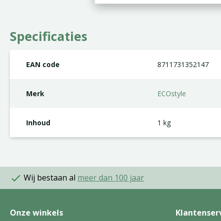
Specificaties
EAN code
8711731352147
Merk
ECOstyle
Inhoud
1 kg
Wij bestaan al
meer dan 100 jaar
Onze winkels
Klantenser