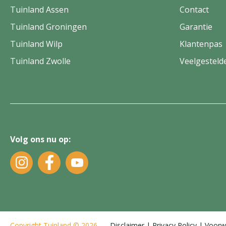
Tuinland Assen
Contact
Tuinland Groningen
Garantie
Tuinland Wilp
Klantenpas
Tuinland Zwolle
Veelgesteld
Volg ons nu op:
Copyright
Tuinland
© 2026
Disclaimer
Privacy Policy
Voorw