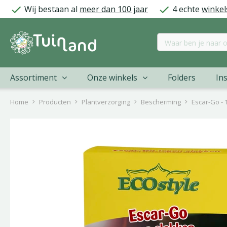
Ga
Wij bestaan al
meer dan 100 jaar
4 echte
winkel
naar
content
Assortiment
Onze winkels
Folders
Ins
Home
Producten
Plantverzorging
Bescherming
Escar-Go - 