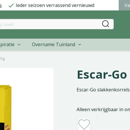
s
Ieder seizoen verrassend vernieuwd
Va
piratie
Overname Tuinland
1kg
Escar-Go 
Escar-Go slakkenkorrels 
Alleen verkrijgbaar in o