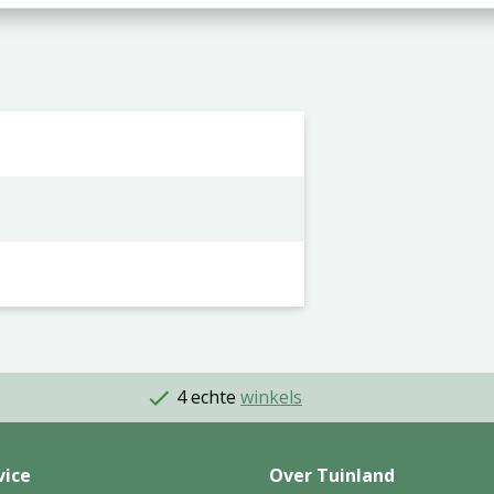
4 echte
winkels
vice
Over Tuinland