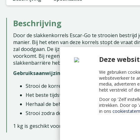
Beschrijving
Door de slakkenkorrels Escar-Go te strooien bestrijd 
manier. Bij het eten van deze korrels stopt de vraat dir
zal doodgaan. De ijzerfosfaat in Escar-Go is een werk
voorkomt. Bij regen spoelen de korrels niet uit. Doo
Deze websit
slakkenbarrière heb je nog beter resultaat.
We gebruiken cookie
Gebruiksaanwijzing
websiteverkeer te a
media, adverteren e
Strooi de korrels gelijkmatig tussen de planten z
hebt verstrekt of d
Het beste tijdstip is in de avonduren omdat de sla
Door op 'Zelf instel
Herhaal de behandeling als alle korrels zijn opg
intrekken. Door op 
in ons
cookiestatem
Strooi zodra de planten beginnen uit te lopen
1 kg is geschikt voor 400m².