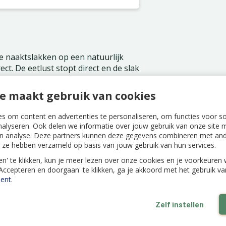
je naaktslakken op een natuurlijk
ect. De eetlust stopt direct en de slak
zame stof die ook in de natuur
r een combinatie van koperband en
e maakt gebruik van cookies
s om content en advertenties te personaliseren, om functies voor s
nalyseren. Ook delen we informatie over jouw gebruik van onze site m
n analyse. Deze partners kunnen deze gegevens combineren met ande
odra je slakken of slakkenvraat ziet
ie ze hebben verzameld op basis van jouw gebruik van hun services.
kken 's nachts actief zijn
len' te klikken, kun je meer lezen over onze cookies en je voorkeure
egeten en je nog steeds slakken ziet
'Accepteren en doorgaan' te klikken, ga je akkoord met het gebruik v
ent
.
Zelf instellen