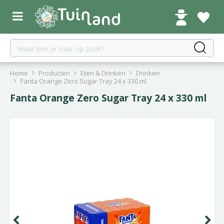
G
a
n
a
a
r
c
Home
Producten
Eten & Drinken
Drinken
o
Fanta Orange Zero Sugar Tray 24 x 330 ml
n
Fanta Orange Zero Sugar Tray 24 x 330 ml
t
e
n
t