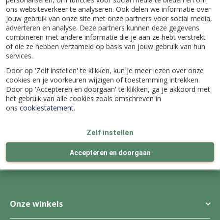
ons websiteverkeer te analyseren. Ook delen we informatie over
jouw gebruik van onze site met onze partners voor social media,
adverteren en analyse. Deze partners kunnen deze gegevens
combineren met andere informatie die je aan ze hebt verstrekt
of die ze hebben verzameld op basis van jouw gebruik van hun
Specificaties
services.
Door op 'Zelf instellen' te klikken, kun je meer lezen over onze
cookies en je voorkeuren wijzigen of toestemming intrekken.
EAN code
5000112661934
Door op 'Accepteren en doorgaan' te klikken, ga je akkoord met
het gebruik van alle cookies zoals omschreven in
ons
cookiestatement
.
Zelf instellen
Wij bestaan al
meer dan 100 jaar
4 echte
winkels
Accepteren en doorgaan
Ieder seizoen verrassend vernieuwd
Onze winkels