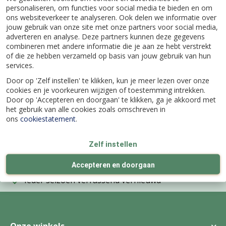
Specificaties
personaliseren, om functies voor social media te bieden en om
ons websiteverkeer te analyseren. Ook delen we informatie over
jouw gebruik van onze site met onze partners voor social media,
adverteren en analyse. Deze partners kunnen deze gegevens
EAN code
8445290240323
combineren met andere informatie die je aan ze hebt verstrekt
of die ze hebben verzameld op basis van jouw gebruik van hun
services.
Merk
Felix
Door op 'Zelf instellen' te klikken, kun je meer lezen over onze
cookies en je voorkeuren wijzigen of toestemming intrekken.
Inhoud
12 st
Door op 'Accepteren en doorgaan' te klikken, ga je akkoord met
het gebruik van alle cookies zoals omschreven in
ons
cookiestatement
.
Zelf instellen
Wij bestaan al
meer dan 100 jaar
Accepteren en doorgaan
4 echte
winkels
Ieder seizoen verrassend vernieuwd