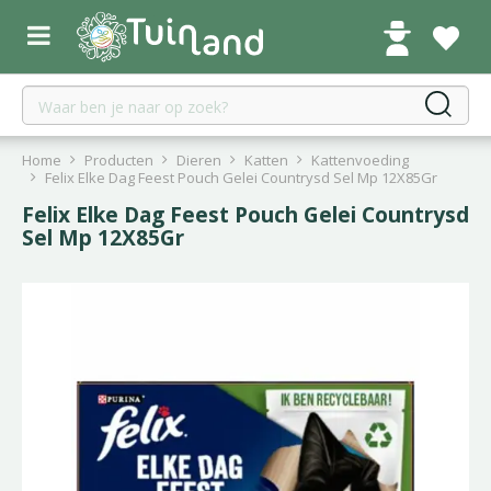
G
a
n
a
a
r
c
Home
Producten
Dieren
Katten
Kattenvoeding
o
Felix Elke Dag Feest Pouch Gelei Countrysd Sel Mp 12X85Gr
n
Felix Elke Dag Feest Pouch Gelei Countrysd
t
Sel Mp 12X85Gr
e
n
t