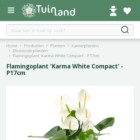
G
a
n
a
a
r
c
Home
Producten
Planten
Kamerplanten
o
Bloeiende planten
Flamingoplant 'Karma White Compact' - P17cm
n
t
Flamingoplant 'Karma White Compact' -
e
P17cm
n
t