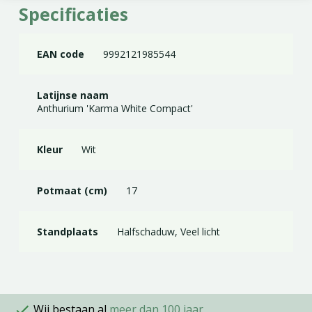
Specificaties
EAN code
9992121985544
Latijnse naam
Anthurium 'Karma White Compact'
Kleur
Wit
Potmaat (cm)
17
Standplaats
Halfschaduw, Veel licht
Wij bestaan al
meer dan 100 jaar