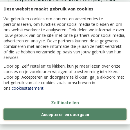
eventuele beschadigde wortels sneller herstellen.
Deze website maakt gebruik van cookies
En in de wintermaanden hoeft de Anthurium
geen voeding te krijgen. Voeding geef je alleen in
We gebruiken cookies om content en advertenties te
personaliseren, om functies voor social media te bieden en om
de lente- en zomermaanden en geef dan gewone
ons websiteverkeer te analyseren. Ook delen we informatie over
kamerplantenvoeding voor bloeiende planten.
jouw gebruik van onze site met onze partners voor social media,
Water geven
adverteren en analyse. Deze partners kunnen deze gegevens
combineren met andere informatie die je aan ze hebt verstrekt
Een Flamingoplant verbruikt niet veel water maar
of die ze hebben verzameld op basis van jouw gebruik van hun
de grond kan beter altijd licht vochtig zijn. Alleen
services.
in de wintermaanden mag de grond iets
Door op 'Zelf instellen' te klikken, kun je meer lezen over onze
opdrogen. Krijgt het blad bruine vlekken met een
cookies en je voorkeuren wijzigen of toestemming intrekken.
geel randje er omheen, dan krijgt de plant te veel
Door op 'Accepteren en doorgaan' te klikken, ga je akkoord met
water. Sproeien doe je om de luchtvochtigheid te
het gebruik van alle cookies zoals omschreven in
ons
cookiestatement
.
verhogen waar een Anthurium van houdt. Ook
verwijder je zo gemakkelijk het stof waardoor het
blad meer gaat glanzen.
Zelf instellen
Accepteren en doorgaan