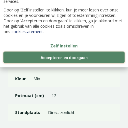
services.
Door op 'Zelf instellen' te klikken, kun je meer lezen over onze
cookies en je voorkeuren wijzigen of toestemming intrekken.
Door op 'Accepteren en doorgaan' te klikken, ga je akkoord met
het gebruik van alle cookies zoals omschreven in
Specificaties
ons
cookiestatement
.
EAN code
8717191027977
Zelf instellen
Accepteren en doorgaan
Latijnse naam
Pelargonium Grandiflorum
Kleur
Mix
Potmaat (cm)
12
Standplaats
Direct zonlicht