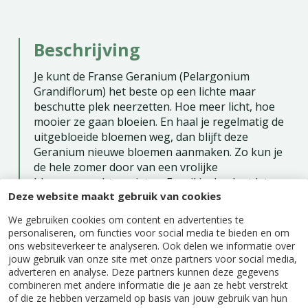
Beschrijving
Je kunt de Franse Geranium (Pelargonium
Grandiflorum) het beste op een lichte maar
beschutte plek neerzetten. Hoe meer licht, hoe
mooier ze gaan bloeien. En haal je regelmatig de
uitgebloeide bloemen weg, dan blijft deze
Geranium nieuwe bloemen aanmaken. Zo kun je
de hele zomer door van een vrolijke
bloemenpracht genieten. En wil je de plant laten
Deze website maakt gebruik van cookies
overwinteren, snoei deze dan terug tot 10 cm en
zet de plant gedurende de winterperiode in een
We gebruiken cookies om content en advertenties te
koele kamer rond de 12°C.
personaliseren, om functies voor social media te bieden en om
ons websiteverkeer te analyseren. Ook delen we informatie over
Geef ongeveer twee keer per week water in de
jouw gebruik van onze site met onze partners voor social media,
pot, dus niet op de plant zelf. Daarnaast geef je
adverteren en analyse. Deze partners kunnen deze gegevens
één keer per twee weken wat plantenvoeding
combineren met andere informatie die je aan ze hebt verstrekt
voor nog meer bloemen.
of die ze hebben verzameld op basis van jouw gebruik van hun