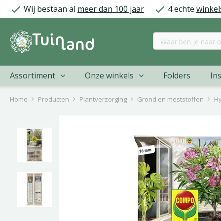
Ga
Wij bestaan al
meer dan 100 jaar
4 echte
winkel
naar
content
Assortiment
Onze winkels
Folders
Ins
Home
Producten
Plantverzorging
Grond en meststoffen
Hy