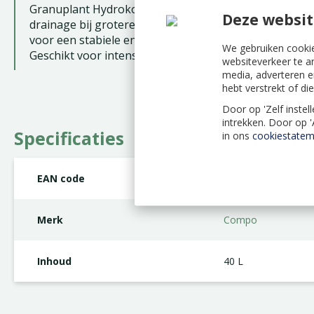
Granuplant Hydrokorrels bieden een praktische oplos
Deze websit
drainage bij grotere planttoepassingen. Ze helpen ove
voor een stabiele en luchtige basis.
We gebruiken cookie
Geschikt voor intensief gebruik in huis, tuin en op het
websiteverkeer te a
media, adverteren e
hebt verstrekt of d
Door op 'Zelf instel
intrekken. Door op 
Specificaties
in ons
cookiestatem
EAN code
5411196093717
Merk
Compo
Inhoud
40 L