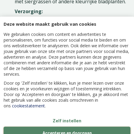
met siergrassen of andere kleurrijke bladplanten.
Verzorging:
Grond: Goed doorlatende, licht zure grond
Deze website maakt gebruik van cookies
Water: Regelmatig water geven, zeker bij
We gebruiken cookies om content en advertenties te
droogte
personaliseren, om functies voor social media te bieden en om
ons websiteverkeer te analyseren. Ook delen we informatie over
Snoei: Licht terugsnoeien na de bloei om de
jouw gebruik van onze site met onze partners voor social media,
vorm te behouden.
adverteren en analyse. Deze partners kunnen deze gegevens
combineren met andere informatie die je aan ze hebt verstrekt
of die ze hebben verzameld op basis van jouw gebruik van hun
services.
Door op 'Zelf instellen' te klikken, kun je meer lezen over onze
cookies en je voorkeuren wijzigen of toestemming intrekken.
Specificaties
Door op 'Accepteren en doorgaan' te klikken, ga je akkoord met
het gebruik van alle cookies zoals omschreven in
ons
cookiestatement
.
EAN code
8718182411140
Zelf instellen
Latijnse naam
Accepteren en doorgaan
Loropetalum chinense 'Fire Dance'