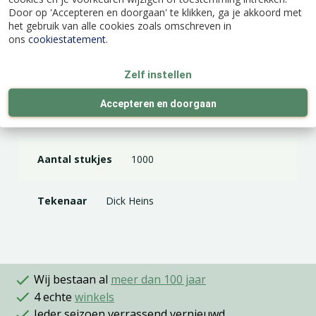
Door op 'Accepteren en doorgaan' te klikken, ga je akkoord met
het gebruik van alle cookies zoals omschreven in
Merk
Jumbo
ons
cookiestatement
.
Zelf instellen
Lengte (cm)
68
Accepteren en doorgaan
Breedte (cm)
49
Aantal stukjes
1000
Tekenaar
Dick Heins
Wij bestaan al
meer dan 100 jaar
4 echte
winkels
Ieder seizoen verrassend vernieuwd