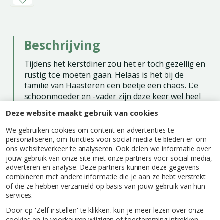
Beschrijving
Tijdens het kerstdiner zou het er toch gezellig en
rustig toe moeten gaan. Helaas is het bij de
familie van Haasteren een beetje een chaos. De
schoonmoeder en -vader zijn deze keer wel heel
nadrukkelijk aanwezig en in grote getalen. De
Deze website maakt gebruik van cookies
octopus heeft het zeker niet naar zijn zin en de
boef gaat er met het speenvarken vandoor.
We gebruiken cookies om content en advertenties te
personaliseren, om functies voor social media te bieden en om
ons websiteverkeer te analyseren. Ook delen we informatie over
jouw gebruik van onze site met onze partners voor social media,
adverteren en analyse. Deze partners kunnen deze gegevens
combineren met andere informatie die je aan ze hebt verstrekt
Specificaties
of die ze hebben verzameld op basis van jouw gebruik van hun
services.
Door op 'Zelf instellen' te klikken, kun je meer lezen over onze
EAN code
8721017606635
cookies en je voorkeuren wijzigen of toestemming intrekken.