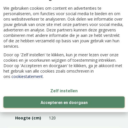
jaar teruggesnoeid worden tot ca. 30 cm omdat
We gebruiken cookies om content en advertenties te
hij ook op jong hout bloeit. Wel bloeit deze
personaliseren, om functies voor social media te bieden en om
hortensia beter op oud hout.
ons websiteverkeer te analyseren. Ook delen we informatie over
jouw gebruik van onze site met onze partners voor social media,
adverteren en analyse. Deze partners kunnen deze gegevens
combineren met andere informatie die je aan ze hebt verstrekt
of die ze hebben verzameld op basis van jouw gebruik van hun
services.
Specificaties
Door op 'Zelf instellen' te klikken, kun je meer lezen over onze
cookies en je voorkeuren wijzigen of toestemming intrekken.
Door op 'Accepteren en doorgaan' te klikken, ga je akkoord met
EAN code
9992121746701
het gebruik van alle cookies zoals omschreven in
ons
cookiestatement
.
Latijnse naam
Hydrangea 'Macrophylla'
Zelf instellen
Kleur
Wit
Accepteren en doorgaan
Hoogte (cm)
120