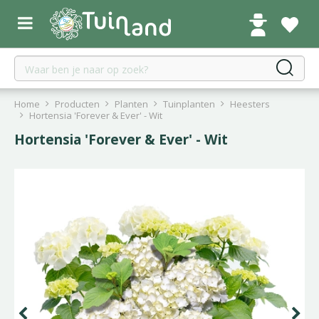
G
a
n
a
a
r
c
Home
Producten
Planten
Tuinplanten
Heesters
o
Hortensia 'Forever & Ever' - Wit
n
Hortensia 'Forever & Ever' - Wit
t
e
n
t