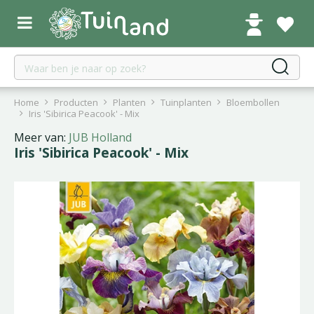
G
a
n
a
a
r
c
Home
Producten
Planten
Tuinplanten
Bloembollen
o
Iris 'Sibirica Peacook' - Mix
n
Meer van:
JUB Holland
t
Iris 'Sibirica Peacook' - Mix
e
n
t