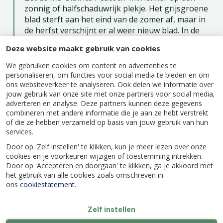
zonnig of halfschaduwrijk plekje. Het grijsgroene
blad sterft aan het eind van de zomer af, maar in
de herfst verschijnt er al weer nieuw blad. In de
winter kun je de planten het beste afdekken met
Deze website maakt gebruik van cookies
een laagje afgevallen blad of wat takken. In het
voorjaar knip je al het blad af waarna al snel
We gebruiken cookies om content en advertenties te
nieuwe scheutjes boven de grond zullen groeien.
personaliseren, om functies voor social media te bieden en om
ons websiteverkeer te analyseren. Ook delen we informatie over
jouw gebruik van onze site met onze partners voor social media,
adverteren en analyse. Deze partners kunnen deze gegevens
combineren met andere informatie die je aan ze hebt verstrekt
of die ze hebben verzameld op basis van jouw gebruik van hun
Specificaties
services.
Door op 'Zelf instellen' te klikken, kun je meer lezen over onze
cookies en je voorkeuren wijzigen of toestemming intrekken.
EAN code
8712438979354
Door op 'Accepteren en doorgaan' te klikken, ga je akkoord met
het gebruik van alle cookies zoals omschreven in
ons
cookiestatement
.
Latijnse naam
Iris
Zelf instellen
Merk
JUB Holland