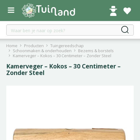
G
a
n
a
a
r
c
Home
Producten
Tuingereedschap
o
Schoonmaken & onderhouden
Bezems & borstels
Kamerveger – Kokos – 30 Centimeter – Zonder Steel
n
t
Kamerveger – Kokos – 30 Centimeter –
e
Zonder Steel
n
t