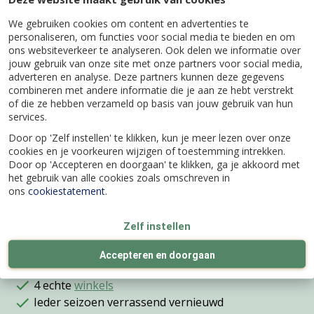
KAMERVEGER – KOKOS – 30 CENTIMETER –
We gebruiken cookies om content en advertenties te
ZONDER STEEL
personaliseren, om functies voor social media te bieden en om
ons websiteverkeer te analyseren. Ook delen we informatie over
jouw gebruik van onze site met onze partners voor social media,
adverteren en analyse. Deze partners kunnen deze gegevens
combineren met andere informatie die je aan ze hebt verstrekt
Specificaties
of die ze hebben verzameld op basis van jouw gebruik van hun
services.
Door op 'Zelf instellen' te klikken, kun je meer lezen over onze
EAN code
8712448297219
cookies en je voorkeuren wijzigen of toestemming intrekken.
Door op 'Accepteren en doorgaan' te klikken, ga je akkoord met
het gebruik van alle cookies zoals omschreven in
Merk
Talen Tools
ons
cookiestatement
.
Zelf instellen
Accepteren en doorgaan
Wij bestaan al
meer dan 100 jaar
4 echte
winkels
Ieder seizoen verrassend vernieuwd