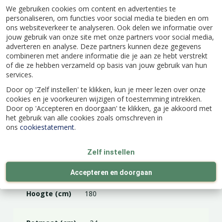
Bemesten
kan in februari en in de herfst met
We gebruiken cookies om content en advertenties te
personaliseren, om functies voor social media te bieden en om
een organisch-minerale meststof.
ons websiteverkeer te analyseren. Ook delen we informatie over
jouw gebruik van onze site met onze partners voor social media,
adverteren en analyse. Deze partners kunnen deze gegevens
combineren met andere informatie die je aan ze hebt verstrekt
of die ze hebben verzameld op basis van jouw gebruik van hun
Specificaties
services.
Door op 'Zelf instellen' te klikken, kun je meer lezen over onze
cookies en je voorkeuren wijzigen of toestemming intrekken.
EAN code
8717755068231
Door op 'Accepteren en doorgaan' te klikken, ga je akkoord met
het gebruik van alle cookies zoals omschreven in
ons
cookiestatement
.
Latijnse naam
Prunus avium
Zelf instellen
Merk
Wonder Tree
Accepteren en doorgaan
Hoogte (cm)
180