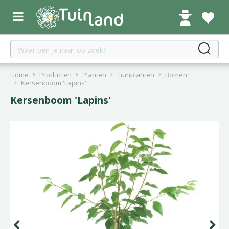
G
a
n
a
a
r
c
Home
Producten
Planten
Tuinplanten
Bomen
o
Kersenboom 'Lapins'
n
Kersenboom 'Lapins'
t
e
n
t