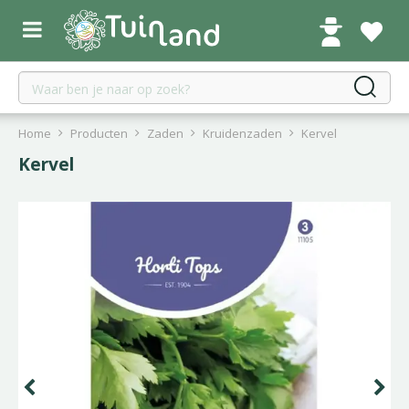
G
a
n
a
a
r
c
Home
Producten
Zaden
Kruidenzaden
Kervel
o
Kervel
n
t
e
n
t