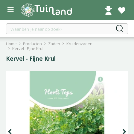
G
a
n
a
a
r
c
Home
Producten
Zaden
Kruidenzaden
o
Kervel - Fijne Krul
n
Kervel - Fijne Krul
t
e
n
t