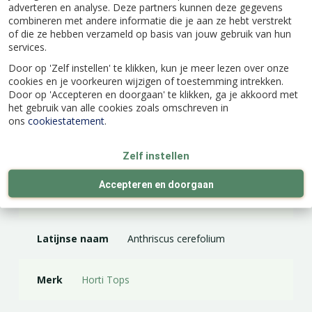
Zaaien buiten: maart - september
adverteren en analyse. Deze partners kunnen deze gegevens
combineren met andere informatie die je aan ze hebt verstrekt
Oogsten: mei - oktober
of die ze hebben verzameld op basis van jouw gebruik van hun
Eénjarig
services.
Inhoud: ca. 10 gram
Door op 'Zelf instellen' te klikken, kun je meer lezen over onze
cookies en je voorkeuren wijzigen of toestemming intrekken.
Door op 'Accepteren en doorgaan' te klikken, ga je akkoord met
het gebruik van alle cookies zoals omschreven in
ons
cookiestatement
.
Specificaties
Zelf instellen
Accepteren en doorgaan
EAN code
8711117217008
Latijnse naam
Anthriscus cerefolium
Merk
Horti Tops