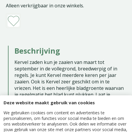
Alleen verkrijgbaar in onze winkels.
Beschrijving
Kervel zaden kun je zaaien van maart tot
september in de vollegrond, breedwerpig of in
regels. Je kunt Kervel meerdere keren per jaar
zaaien. Ook is Kervel zeer geschikt om in te
vriezen. Het is een heerlijke bladgroente waarvan
je regelmatig het blad kunt plukken. Laat je
Kervel tot bloei komen dan kun je ook de
Deze website maakt gebruik van cookies
bloemknop en bloem gebruiken. De plantafstand
We gebruiken cookies om content en advertenties te
is 25 x 10 cm. Er zitten ca. 400 zaden per gram in
personaliseren, om functies voor social media te bieden en om
een zakje.
ons websiteverkeer te analyseren. Ook delen we informatie over
jouw gebruik van onze site met onze partners voor social media,