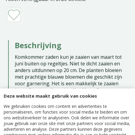
Beschrijving
Komkommer zaden kun je zaaien van maart tot
juni buiten op regeltjes. Niet te dicht zaaien en
anders uitdunnen op 20 cm. De planten bloeien
met prachtige blauwe bloemen die geschikt zijn
voor garnering. Het is een makkelijk te zaaien
kruid. De plantafstand is 40 x 20 cm. Er zitten ca.
Deze website maakt gebruik van cookies
50 zaden per gram in een zakje.
We gebruiken cookies om content en advertenties te
Zaaien binnen: maart - juni
personaliseren, om functies voor social media te bieden en om
Zaaien buiten: maart - augustus
ons websiteverkeer te analyseren. Ook delen we informatie over
jouw gebruik van onze site met onze partners voor social media,
Oogsten: juni - oktober
adverteren en analyse. Deze partners kunnen deze gegevens
combineren met andere informatie die je aan ze hebt verstrekt