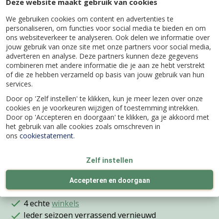
Beschrijving
Deze website maakt gebruik van cookies
We gebruiken cookies om content en advertenties te
Kool, Chinese (Bio)
personaliseren, om functies voor social media te bieden en om
ons websiteverkeer te analyseren. Ook delen we informatie over
jouw gebruik van onze site met onze partners voor social media,
adverteren en analyse. Deze partners kunnen deze gegevens
combineren met andere informatie die je aan ze hebt verstrekt
of die ze hebben verzameld op basis van jouw gebruik van hun
Specificaties
services.
Door op 'Zelf instellen' te klikken, kun je meer lezen over onze
cookies en je voorkeuren wijzigen of toestemming intrekken.
EAN code
8713024010819
Door op 'Accepteren en doorgaan' te klikken, ga je akkoord met
het gebruik van alle cookies zoals omschreven in
ons
cookiestatement
.
Latijnse naam
Brassica rapa chinensis group
Zelf instellen
Accepteren en doorgaan
Wij bestaan al
meer dan 100 jaar
4 echte
winkels
Ieder seizoen verrassend vernieuwd