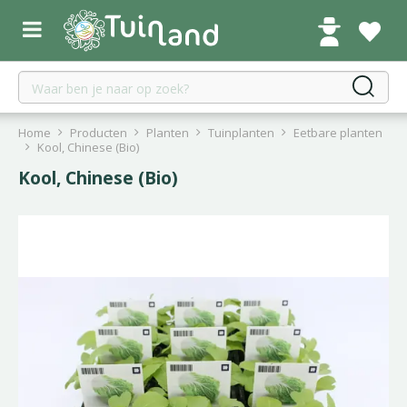
G
a
n
a
a
r
c
Home
Producten
Planten
Tuinplanten
Eetbare planten
o
Kool, Chinese (Bio)
n
Kool, Chinese (Bio)
t
e
n
t