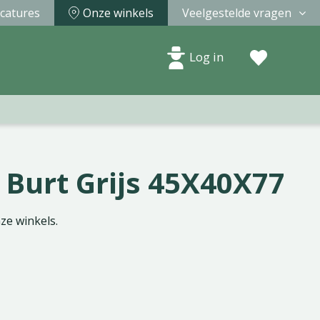
catures
Onze winkels
Veelgestelde vragen
Log in
 Burt Grijs 45X40X77
nze winkels.