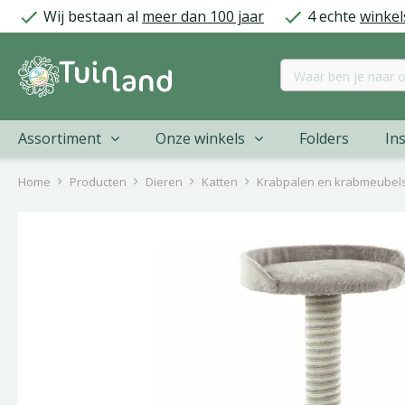
Ga
Wij bestaan al
meer dan 100 jaar
4 echte
winkel
naar
content
Assortiment
Onze winkels
Folders
Ins
Home
Producten
Dieren
Katten
Krabpalen en krabmeubel