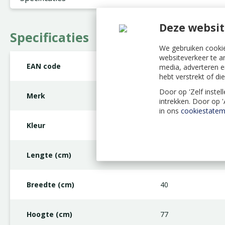
Deze websit
Specificaties
We gebruiken cookie
websiteverkeer te a
EAN code
5400585152104
media, adverteren e
hebt verstrekt of d
Door op 'Zelf instel
Merk
Hapki
intrekken. Door op 
in ons
cookiestatem
Kleur
Grijs
Lengte (cm)
45
Breedte (cm)
40
Hoogte (cm)
77