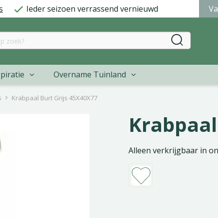
s
Ieder seizoen verrassend vernieuwd
Va
piratie
Overname Tuinland
s
Krabpaal Burt Grijs 45X40X77
Krabpaal
Alleen verkrijgbaar in o