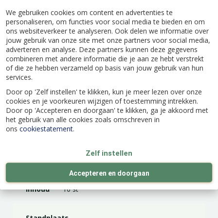
We gebruiken cookies om content en advertenties te
Specificaties
personaliseren, om functies voor social media te bieden en om
ons websiteverkeer te analyseren. Ook delen we informatie over
jouw gebruik van onze site met onze partners voor social media,
EAN code
8712438515255
adverteren en analyse. Deze partners kunnen deze gegevens
combineren met andere informatie die je aan ze hebt verstrekt
of die ze hebben verzameld op basis van jouw gebruik van hun
Latijnse naam
Crocus
services.
Door op 'Zelf instellen' te klikken, kun je meer lezen over onze
cookies en je voorkeuren wijzigen of toestemming intrekken.
Merk
JUB Holland
Door op 'Accepteren en doorgaan' te klikken, ga je akkoord met
het gebruik van alle cookies zoals omschreven in
ons
cookiestatement
.
Kleur
Paars, Wit
Zelf instellen
Hoogte (cm)
12
Accepteren en doorgaan
Inhoud
10 st
Standplaats