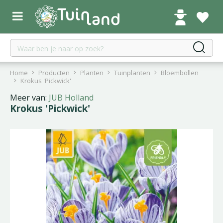
G
a
n
a
a
r
c
Home
Producten
Planten
Tuinplanten
Bloembollen
o
Krokus 'Pickwick'
n
Meer van:
JUB Holland
t
Krokus 'Pickwick'
e
n
t