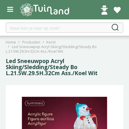
G
a
n
a
a
r
c
Home
Producten
Kerst
o
Led Sneeuwpop Acryl Skiing/Sledding/Steady Bo
L.21.5W.29.5H.32Cm Ass./Koel Wit
n
t
Led Sneeuwpop Acryl
e
Skiing/Sledding/Steady Bo
L.21.5W.29.5H.32Cm Ass./Koel Wit
n
t