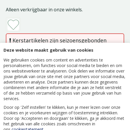
Alleen verkrijgbaar in onze winkels.
Kerstartikelen zijn seizoensgebonden
producten en zijn op dit moment niet
Deze website maakt gebruik van cookies
verkrijgbaar, zowel online als in onze
We gebruiken cookies om content en advertenties te
winkels. Deze artikelen zijn weer
personaliseren, om functies voor social media te bieden en om
beschikbaar in het kerstseizoen.
ons websiteverkeer te analyseren. Ook delen we informatie over
jouw gebruik van onze site met onze partners voor social media,
adverteren en analyse. Deze partners kunnen deze gegevens
combineren met andere informatie die je aan ze hebt verstrekt
of die ze hebben verzameld op basis van jouw gebruik van hun
services.
Beschrijving
Door op 'Zelf instellen' te klikken, kun je meer lezen over onze
cookies en je voorkeuren wijzigen of toestemming intrekken.
LED SNEEUWPOP ACRYL
Door op 'Accepteren en doorgaan' te klikken, ga je akkoord met
SKIING/SLEDDING/STEADY BO
het gebruik van alle cookies zoals omschreven in
L.21.5W.29.5H.32CM ASS./KOEL WIT
ons
cookiestatement
.