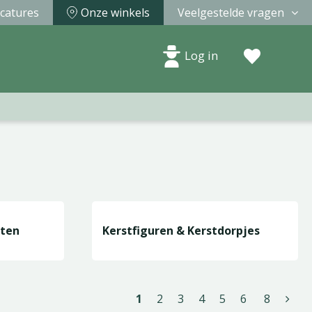
catures
Onze winkels
Veelgestelde vragen
Log in
nten
Kerstfiguren & Kerstdorpjes
1
2
3
4
5
6
8