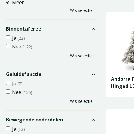
Meer
Wis selectie
Binnentafereel
Ja
(22)
Nee
(122)
Wis selectie
Geluidsfunctie
Andorra 
Ja
(7)
Hinged LE
Nee
(136)
D127/H1
Wis selectie
Bewegende onderdelen
Ja
(13)