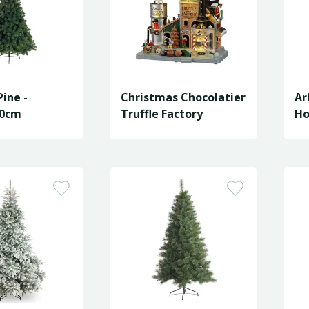
Pine -
Christmas Chocolatier
Ar
00cm
Truffle Factory
Ho
D1