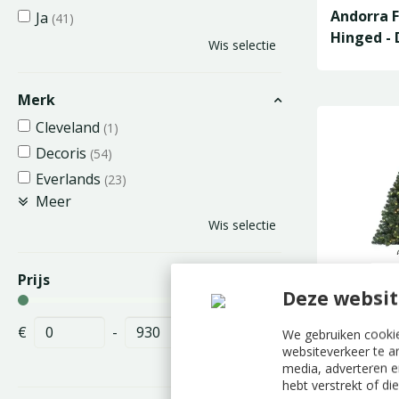
Andorra 
Ja
(41)
Hinged -
Wis selectie
Merk
Cleveland
(1)
Decoris
(54)
Everlands
(23)
Meer
Wis selectie
Prijs
Deze websit
Imperial 
D137/H2
€
-
We gebruiken cookie
websiteverkeer te a
Wis selectie
media, adverteren e
hebt verstrekt of d