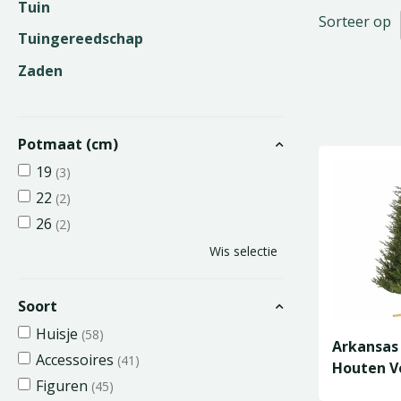
Tuin
Sorteer op
Tuingereedschap
Zaden
Potmaat (cm)
19
(3)
22
(2)
26
(2)
Wis selectie
Soort
Huisje
(58)
Arkansas
Accessoires
(41)
Houten V
Figuren
(45)
D168/H2