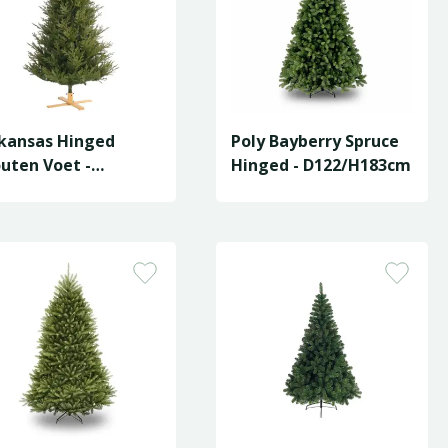
kansas Hinged
Poly Bayberry Spruce
uten Voet -
Hinged - D122/H183cm
14/H152cm