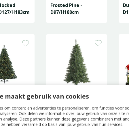
Flocked
Frosted Pine -
Du
 D127/H183cm
D97/H180cm
D1
e maakt gebruik van cookies
Pine LED -
Cleveland Frosted
Sa
10cm
Pine - D82/H150cm
s om content en advertenties te personaliseren, om functies voor s
nalyseren. Ook delen we informatie over jouw gebruik van onze site m
n analyse. Deze partners kunnen deze gegevens combineren met ande
ie ze hebben verzameld op basis van jouw gebruik van hun services.