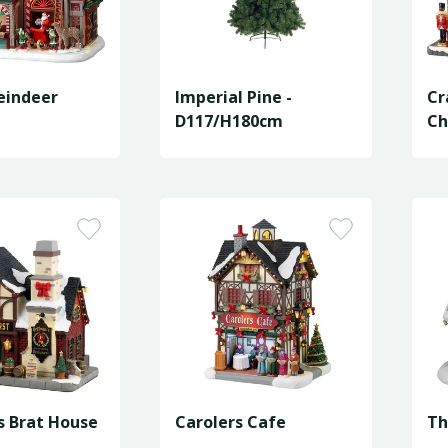
eindeer
Imperial Pine -
Cr
D117/H180cm
Ch
s Brat House
Carolers Cafe
Th