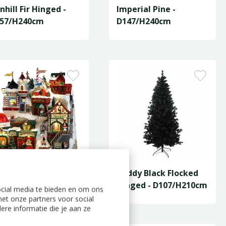
nhill Fir Hinged -
Imperial Pine -
57/H240cm
D147/H240cm
nta's Village
Teddy Black Flocked
Hinged - D107/H210cm
ocial media te bieden en om ons
et onze partners voor social
re informatie die je aan ze