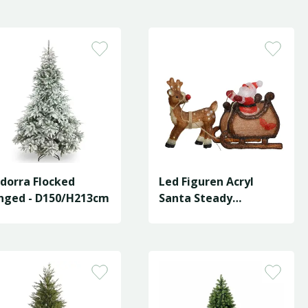
dorra Flocked
Led Figuren Acryl
nged - D150/H213cm
Santa Steady
L.82.5W.33H.47Cm
Ass./Koel W…