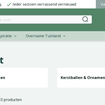
s
Ieder seizoen verrassend vernieuwd
Va
piratie
Overname Tuinland
t
men
Kerstballen & Orname
433 producten