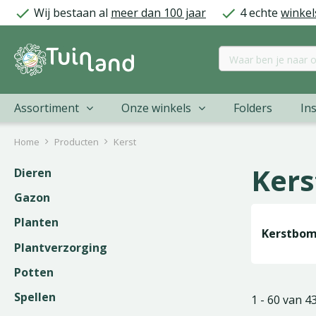
Ga
Wij bestaan al
meer dan 100 jaar
4 echte
winkel
naar
content
Assortiment
Onze winkels
Folders
Ins
Home
Producten
Kerst
Kers
Dieren
Gazon
Planten
Kerstbo
Plantverzorging
Potten
Spellen
1 - 60 van 