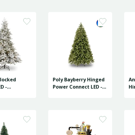
Flocked
Poly Bayberry Hinged
An
D -
Power Connect LED -
Hi
83cm
D122/H183cm