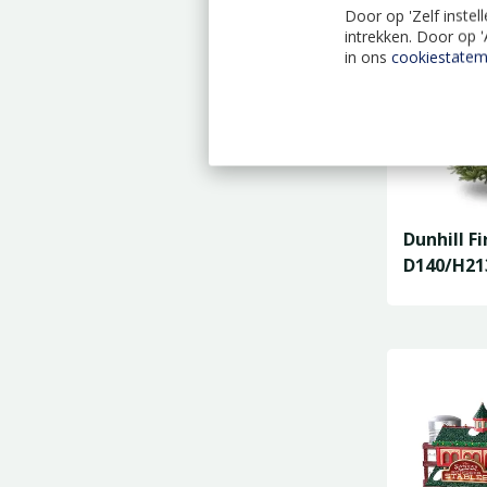
Door op 'Zelf instel
intrekken. Door op 
in ons
cookiestatem
Dunhill Fi
D140/H2