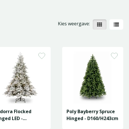
Kies weergave:
dorra Flocked
Poly Bayberry Spruce
nged LED -
Hinged - D160/H243cm
49/H213cm