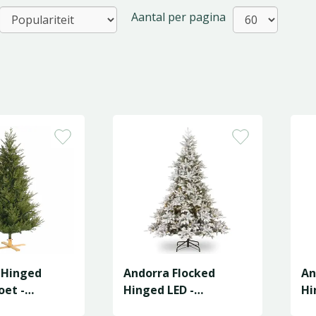
Aantal per pagina
 Hinged
Andorra Flocked
An
oet -
Hinged LED -
Hi
74cm
D155/H228cm
D1