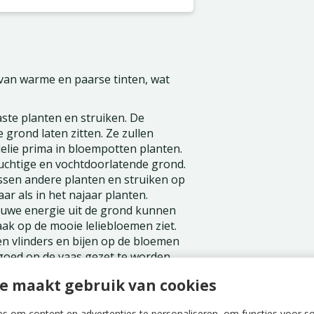
 van warme en paarse tinten, wat
ste planten en struiken. De
 grond laten zitten. Ze zullen
elie prima in bloempotten planten.
 luchtige en vochtdoorlatende grond.
ussen andere planten en struiken op
aar als in het najaar planten.
nieuwe energie uit de grond kunnen
vaak op de mooie leliebloemen ziet.
n vlinders en bijen op de bloemen
 goed op de vaas gezet te worden.
e maakt gebruik van cookies
s om content en advertenties te personaliseren, om functies voor s