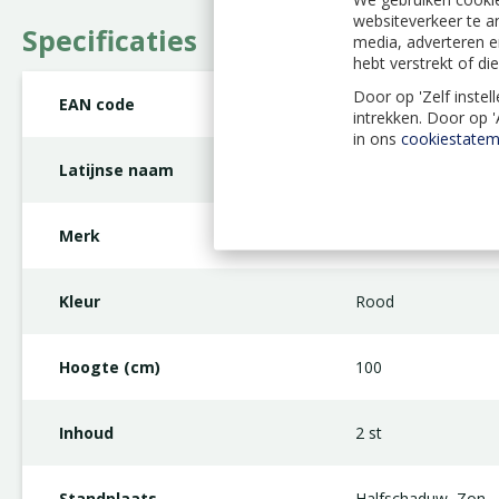
websiteverkeer te a
Specificaties
media, adverteren e
hebt verstrekt of d
Door op 'Zelf instel
EAN code
8712438619632
intrekken. Door op 
in ons
cookiestatem
Latijnse naam
Lilium
Merk
JUB Holland
Kleur
Rood
Hoogte (cm)
100
Inhoud
2 st
Standplaats
Halfschaduw, Zon