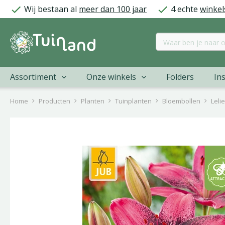
Ga
Wij bestaan al
meer dan 100 jaar
4 echte
winkel
naar
content
Assortiment
Onze winkels
Folders
Ins
Home
Producten
Planten
Tuinplanten
Bloembollen
Leli