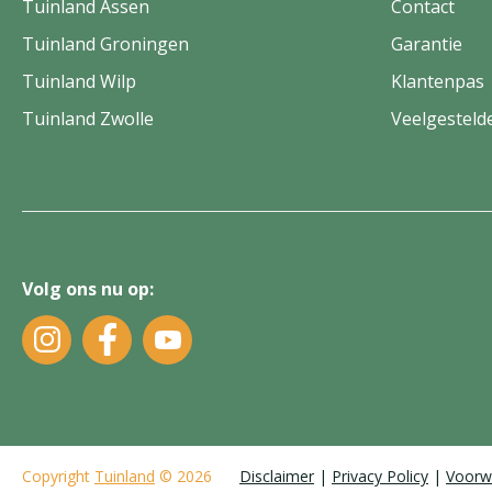
Tuinland Assen
Contact
Tuinland Groningen
Garantie
Tuinland Wilp
Klantenpas
Tuinland Zwolle
Veelgesteld
Volg ons nu op:
Copyright
Tuinland
© 2026
Disclaimer
Privacy Policy
Voorw