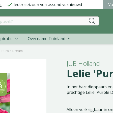
s
Ieder seizoen verrassend vernieuwd
Va
piratie
Overname Tuinland
e 'Purple Dream'
JUB Holland
Lelie 'Pu
In het hart dieppaars en
prachtige Lelie 'Purple 
Alleen verkrijgbaar in o