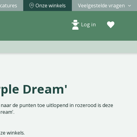
catures
Onze winkels
Veelgestelde vragen
Log in
rple Dream'
 naar de punten toe uitlopend in rozerood is deze
Dream'.
nze winkels.