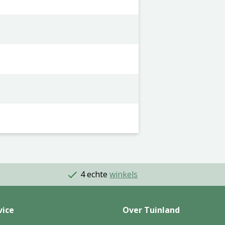
4 echte
winkels
vice
Over Tuinland