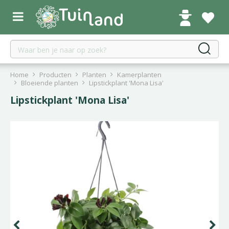
G
a
n
a
a
r
c
Home
Producten
Planten
Kamerplanten
o
Bloeiende planten
Lipstickplant 'Mona Lisa'
n
Lipstickplant 'Mona Lisa'
t
e
n
t