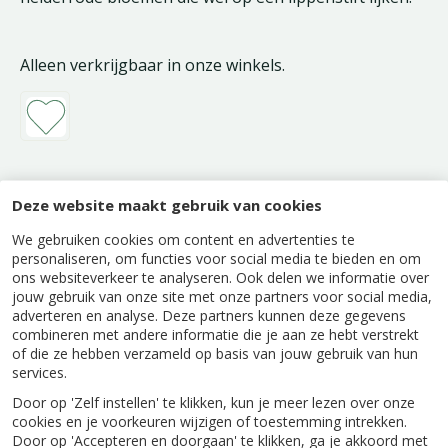
Alleen verkrijgbaar in onze winkels.
Deze website maakt gebruik van cookies
Beschrijving
We gebruiken cookies om content en advertenties te
Aeschynanthus 'Mona Lisa' is een populaire
personaliseren, om functies voor social media te bieden en om
ons websiteverkeer te analyseren. Ook delen we informatie over
cultivar die opvalt door de grote, helderrode
jouw gebruik van onze site met onze partners voor social media,
bloemen en het donkergroene, glanzende blad.
adverteren en analyse. Deze partners kunnen deze gegevens
Deze lipstickplant bloeit bijna het hele jaar door
combineren met andere informatie die je aan ze hebt verstrekt
en heeft een voorkeur voor helder, indirect licht.
of die ze hebben verzameld op basis van jouw gebruik van hun
Vochtig houden en een goede luchtvochtigheid
services.
stimuleren de bloei en gezondheid.
Door op 'Zelf instellen' te klikken, kun je meer lezen over onze
cookies en je voorkeuren wijzigen of toestemming intrekken.
Door op 'Accepteren en doorgaan' te klikken, ga je akkoord met