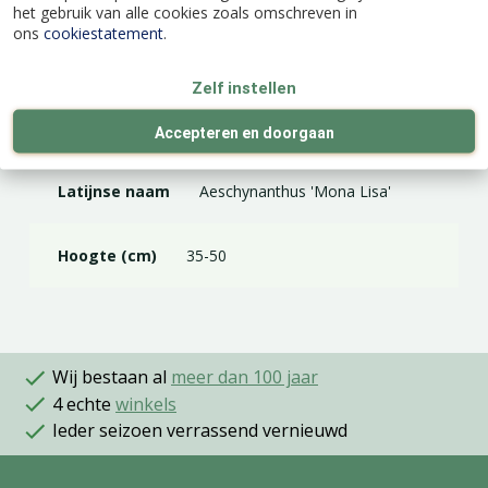
het gebruik van alle cookies zoals omschreven in
ons
cookiestatement
.
Specificaties
Zelf instellen
EAN code
9992121707276
Accepteren en doorgaan
Latijnse naam
Aeschynanthus 'Mona Lisa'
Hoogte (cm)
35-50
Wij bestaan al
meer dan 100 jaar
4 echte
winkels
Ieder seizoen verrassend vernieuwd