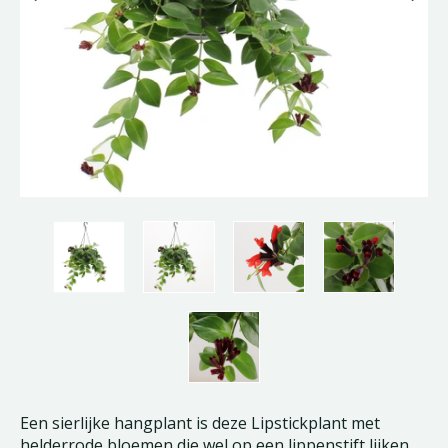
Een sierlijke hangplant is deze Lipstickplant met
helderrode bloemen die wel op een lippenstift lijken.