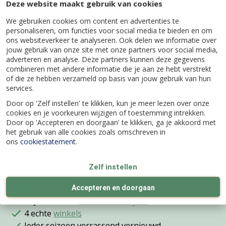
Deze website maakt gebruik van cookies
LUIWAGEN – SCHROBBEZEM – UNION – MET
We gebruiken cookies om content en advertenties te
DUL – 22 CENTIMETER – ZONDER STEEL
personaliseren, om functies voor social media te bieden en om
ons websiteverkeer te analyseren. Ook delen we informatie over
jouw gebruik van onze site met onze partners voor social media,
adverteren en analyse. Deze partners kunnen deze gegevens
combineren met andere informatie die je aan ze hebt verstrekt
of die ze hebben verzameld op basis van jouw gebruik van hun
Specificaties
services.
Door op 'Zelf instellen' te klikken, kun je meer lezen over onze
cookies en je voorkeuren wijzigen of toestemming intrekken.
EAN code
8712448297264
Door op 'Accepteren en doorgaan' te klikken, ga je akkoord met
het gebruik van alle cookies zoals omschreven in
ons
cookiestatement
.
Merk
Talen Tools
Zelf instellen
Accepteren en doorgaan
Wij bestaan al
meer dan 100 jaar
4 echte
winkels
Ieder seizoen verrassend vernieuwd