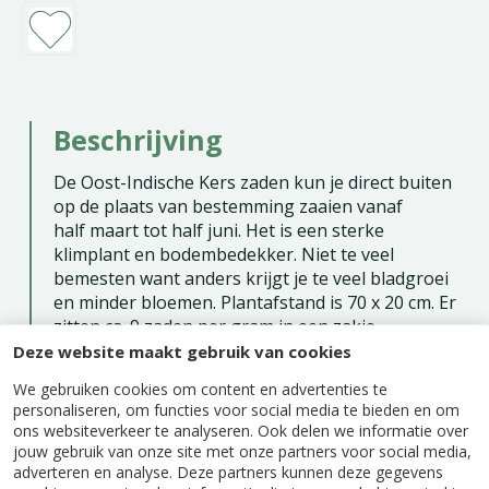
Beschrijving
De Oost-Indische Kers zaden kun je direct buiten
op de plaats van bestemming zaaien vanaf
half maart tot half juni. Het is een sterke
klimplant en bodembedekker. Niet te veel
bemesten want anders krijgt je te veel bladgroei
en minder bloemen. Plantafstand is 70 x 20 cm. Er
zitten ca. 9 zaden per gram in een zakje.
Deze website maakt gebruik van cookies
Zaaien buiten: maart - juni
We gebruiken cookies om content en advertenties te
Bloeitijd: juli - oktober
personaliseren, om functies voor social media te bieden en om
ons websiteverkeer te analyseren. Ook delen we informatie over
Eénjarig
jouw gebruik van onze site met onze partners voor social media,
Inhoud: ca. 3 gram
adverteren en analyse. Deze partners kunnen deze gegevens