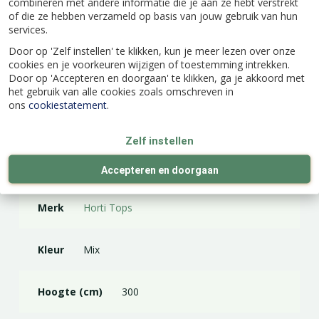
combineren met andere informatie die je aan ze hebt verstrekt
of die ze hebben verzameld op basis van jouw gebruik van hun
services.
Door op 'Zelf instellen' te klikken, kun je meer lezen over onze
cookies en je voorkeuren wijzigen of toestemming intrekken.
Specificaties
Door op 'Accepteren en doorgaan' te klikken, ga je akkoord met
het gebruik van alle cookies zoals omschreven in
ons
cookiestatement
.
EAN code
8711117480006
Zelf instellen
Latijnse naam
Tropaeolum majus
Accepteren en doorgaan
Merk
Horti Tops
Kleur
Mix
Hoogte (cm)
300