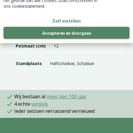
het gebruik van alle cookies zoals omschreven in
ons
cookiestatement
.
EAN code
9992122049528
Zelf instellen
Latijnse naam
Calathea Makoyana
Accepteren en doorgaan
Potmaat (cm)
12
Standplaats
Halfschaduw, Schaduw
Wij bestaan al
meer dan 100 jaar
4 echte
winkels
Ieder seizoen verrassend vernieuwd