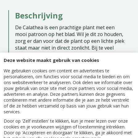
Beschrijving
De Calathea is een prachtige plant met een
mooi patroon op het blad. Wil je dit zo houden,
zorg er dan voor dat de plant op een lichte plek
staat maar niet in direct zonlicht. Bij te veel
zonlicht kan het blad verbranden en bruine
Deze website maakt gebruik van cookies
bladranden krijgen. De Pauwenplant houdt van
een vochtige omgeving, dus regelmatig sproeien
We gebruiken cookies om content en advertenties te
is heel belangrijk. Zorg er voor dat de grond
personaliseren, om functies voor social media te bieden en om
steeds licht vochtig blijft zonder dat de wortels in
ons websiteverkeer te analyseren. Ook delen we informatie over
jouw gebruik van onze site met onze partners voor social media,
het water komen te staan. Gaat het blad hangen
adverteren en analyse. Deze partners kunnen deze gegevens
of krullen dan krijgt de Calathea te weinig water.
combineren met andere informatie die je aan ze hebt verstrekt
of die ze hebben verzameld op basis van jouw gebruik van hun
services.
Door op 'Zelf instellen' te klikken, kun je meer lezen over onze
cookies en je voorkeuren wijzigen of toestemming intrekken.
Specificaties
Door op 'Accepteren en doorgaan' te klikken, ga je akkoord met