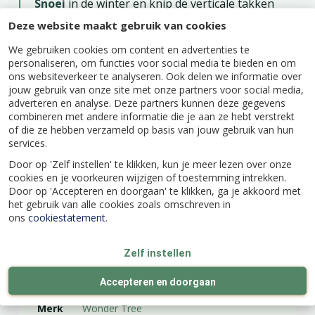
Snoei
in de winter en knip de verticale takken
(zogenaamde loten) weg. In de beginjaren is het
Deze website maakt gebruik van cookies
horizontaal buigen van de vruchtdragende
takken noodzakelijk.
We gebruiken cookies om content en advertenties te
personaliseren, om functies voor social media te bieden en om
Bemest
in de herfst met veel organische
ons websiteverkeer te analyseren. Ook delen we informatie over
meststof.
jouw gebruik van onze site met onze partners voor social media,
adverteren en analyse. Deze partners kunnen deze gegevens
combineren met andere informatie die je aan ze hebt verstrekt
of die ze hebben verzameld op basis van jouw gebruik van hun
services.
Door op 'Zelf instellen' te klikken, kun je meer lezen over onze
Specificaties
cookies en je voorkeuren wijzigen of toestemming intrekken.
Door op 'Accepteren en doorgaan' te klikken, ga je akkoord met
het gebruik van alle cookies zoals omschreven in
EAN code
8717755068194
ons
cookiestatement
.
Zelf instellen
Latijnse naam
Pyrus communis 'Doyenné du Comice'
Accepteren en doorgaan
Merk
Wonder Tree