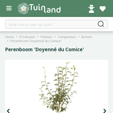
G
a
n
a
a
r
c
Home
Producten
Planten
Tuinplanten
Bomen
o
Perenboom 'Doyenné du Comice'
n
Perenboom 'Doyenné du Comice'
t
e
n
t