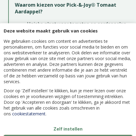
Waarom kiezen voor Pick-&-Joy® Tomaat
Aardappel?
Unieke plant waar tomaten en aardappelen
Deze website maakt gebruik van cookies
aan één plant groeien
Compacte groei, ideaal voor kleine tuinen
We gebruiken cookies om content en advertenties te
personaliseren, om functies voor social media te bieden en om
en potten
ons websiteverkeer te analyseren. Ook delen we informatie over
Gemakkelijk te verzorgen en snel resultaat
jouw gebruik van onze site met onze partners voor social media,
adverteren en analyse. Deze partners kunnen deze gegevens
Halfwas product, buiten zelf verder
combineren met andere informatie die je aan ze hebt verstrekt
opkweken
of die ze hebben verzameld op basis van jouw gebruik van hun
Geschikt voor zonnige standplaatsen
services.
Plant wordt ca. 150 cm hoog
Door op 'Zelf instellen' te klikken, kun je meer lezen over onze
cookies en je voorkeuren wijzigen of toestemming intrekken.
Door op 'Accepteren en doorgaan' te klikken, ga je akkoord met
het gebruik van alle cookies zoals omschreven in
ons
cookiestatement
.
Zelf instellen
Specificaties