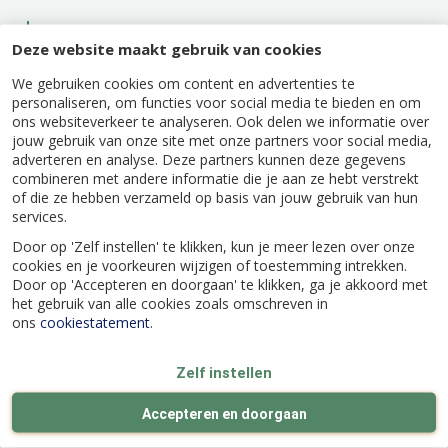
Beschrijving
Deze website maakt gebruik van cookies
PL CAT BARREL ZWART 70CM
We gebruiken cookies om content en advertenties te
personaliseren, om functies voor social media te bieden en om
ons websiteverkeer te analyseren. Ook delen we informatie over
jouw gebruik van onze site met onze partners voor social media,
adverteren en analyse. Deze partners kunnen deze gegevens
combineren met andere informatie die je aan ze hebt verstrekt
Specificaties
of die ze hebben verzameld op basis van jouw gebruik van hun
services.
Door op 'Zelf instellen' te klikken, kun je meer lezen over onze
EAN code
5420065844091
cookies en je voorkeuren wijzigen of toestemming intrekken.
Door op 'Accepteren en doorgaan' te klikken, ga je akkoord met
het gebruik van alle cookies zoals omschreven in
Kleur
Zwart
ons
cookiestatement
.
Hoogte (cm)
70
Zelf instellen
Accepteren en doorgaan