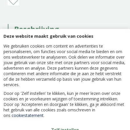
Beschrijving
Deze website maakt gebruik van cookies
Pokon Bio Vermiculiet neemt water en
We gebruiken cookies om content en advertenties te
voedingsstoffen op en geeft deze geleidelijk af
personaliseren, om functies voor social media te bieden en om
aan de plant. Ideaal om potgrond te verbeteren
ons websiteverkeer te analyseren. Ook delen we informatie over
en jonge planten of zaailingen optimaal te
jouw gebruik van onze site met onze partners voor social media,
ondersteunen.
adverteren en analyse. Deze partners kunnen deze gegevens
combineren met andere informatie die je aan ze hebt verstrekt
of die ze hebben verzameld op basis van jouw gebruik van hun
services.
Door op 'Zelf instellen' te klikken, kun je meer lezen over onze
Specificaties
cookies en je voorkeuren wijzigen of toestemming intrekken.
Door op 'Accepteren en doorgaan' te klikken, ga je akkoord met
het gebruik van alle cookies zoals omschreven in
ons
cookiestatement
.
EAN code
8711969020924
Zelf instellen