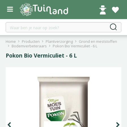
G
a
n
a
a
r
c
Home
Producten
Plantverzorging
Grond en meststoffen
o
Bodemverbeteraars
Pokon Bio Vermiculiet - 6 L
n
Pokon Bio Vermiculiet - 6 L
t
e
n
t