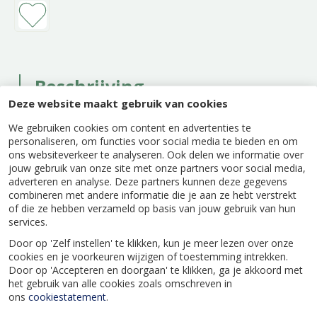
Beschrijving
Deze website maakt gebruik van cookies
Pokon Fosfaatmest helpt bij het stimuleren van
We gebruiken cookies om content en advertenties te
een sterke wortelgroei en ondersteunt de
personaliseren, om functies voor social media te bieden en om
startfase van planten. Het product is geschikt
ons websiteverkeer te analyseren. Ook delen we informatie over
voor gebruik bij aanplant en verplanten en
jouw gebruik van onze site met onze partners voor social media,
draagt bij aan een gezonde basis voor verdere
adverteren en analyse. Deze partners kunnen deze gegevens
groei.
combineren met andere informatie die je aan ze hebt verstrekt
of die ze hebben verzameld op basis van jouw gebruik van hun
services.
Door op 'Zelf instellen' te klikken, kun je meer lezen over onze
cookies en je voorkeuren wijzigen of toestemming intrekken.
Door op 'Accepteren en doorgaan' te klikken, ga je akkoord met
Specificaties
het gebruik van alle cookies zoals omschreven in
ons
cookiestatement
.
EAN code
8711969005303