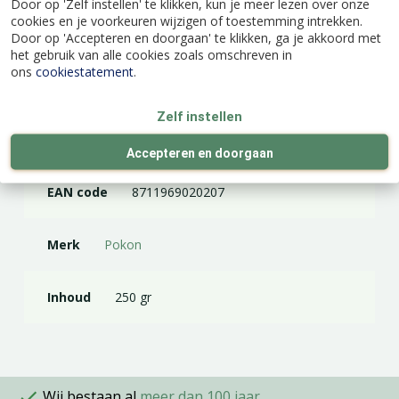
Door op 'Zelf instellen' te klikken, kun je meer lezen over onze
per jaar te bemesten: in het voorjaar, rond de
cookies en je voorkeuren wijzigen of toestemming intrekken.
zomer en in het najaar.
Door op 'Accepteren en doorgaan' te klikken, ga je akkoord met
het gebruik van alle cookies zoals omschreven in
ons
cookiestatement
.
Zelf instellen
Specificaties
Accepteren en doorgaan
EAN code
8711969020207
Merk
Pokon
Inhoud
250 gr
Wij bestaan al
meer dan 100 jaar