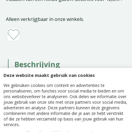
Alleen verkrijgbaar in onze winkels.
Beschrijving
Deze website maakt gebruik van cookies
Pokon Graszaad Inzaai is speciaal samengesteld
voor het inzaaien van een nieuw gazon. Het
We gebruiken cookies om content en advertenties te
bevat een startvoeding. Het graszaad is uniek
personaliseren, om functies voor social media te bieden en om
vanwege het zelfherstellende vermogen. Het
ons websiteverkeer te analyseren. Ook delen we informatie over
mengsel kiemt snel en zorgt voor een sterke,
jouw gebruik van onze site met onze partners voor social media,
adverteren en analyse. Deze partners kunnen deze gegevens
dichte grasmat. Geschikt voor gebruik in het
combineren met andere informatie die je aan ze hebt verstrekt
voorjaar, zomer en najaar voor een goede start
of die ze hebben verzameld op basis van jouw gebruik van hun
van het gazon.
services.
Houd je gazon in topconditie door het drie keer