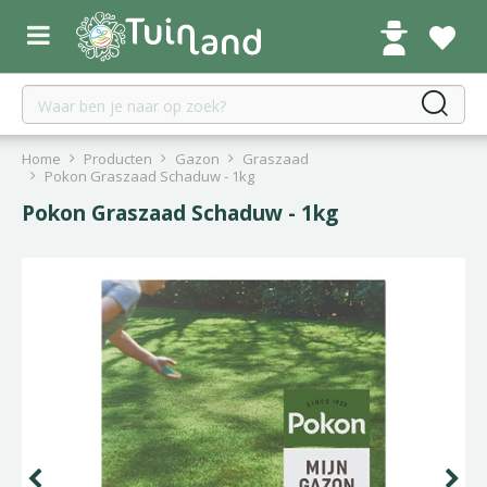
G
a
n
a
a
r
c
Home
Producten
Gazon
Graszaad
o
Pokon Graszaad Schaduw - 1kg
n
Pokon Graszaad Schaduw - 1kg
t
e
n
t