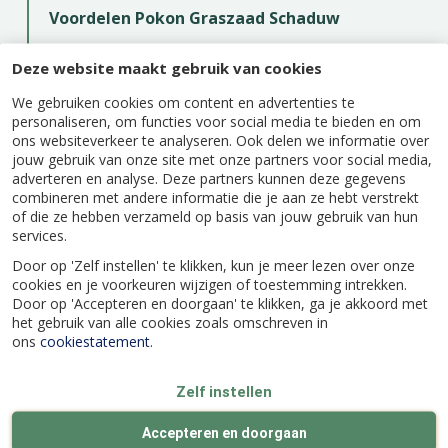
Voordelen Pokon Graszaad Schaduw
Speciaal geselecteerde grassoorten voor
Deze website maakt gebruik van cookies
een sterk, groen gazon
We gebruiken cookies om content en advertenties te
Geschikt voor zowel aanleg als herstel
personaliseren, om functies voor social media te bieden en om
Gazon geschikt voor sport en spel
ons websiteverkeer te analyseren. Ook delen we informatie over
jouw gebruik van onze site met onze partners voor social media,
Voor jarenlang gazonplezier
adverteren en analyse. Deze partners kunnen deze gegevens
combineren met andere informatie die je aan ze hebt verstrekt
Samenstelling van het graszaadmengsel
of die ze hebben verzameld op basis van jouw gebruik van hun
services.
Deschampsia
: graszaad wat goed tegen
Door op 'Zelf instellen' te klikken, kun je meer lezen over onze
schaduw kan en ook groeit in vochtige,
cookies en je voorkeuren wijzigen of toestemming intrekken.
drassige grond. Helpt mos te voorkomen.
Door op 'Accepteren en doorgaan' te klikken, ga je akkoord met
het gebruik van alle cookies zoals omschreven in
Roodzwenk (fijn en gewoon)
: Sierlijk en
ons
cookiestatement
.
stevig gras wat goed tegen droogte
en minder bemesting kan. Groeit goed in de
Zelf instellen
schaduw en zorg voor een sterk, vol gazon.
Veldbeemdgras
: Sterke wortels en kan goed
Accepteren en doorgaan