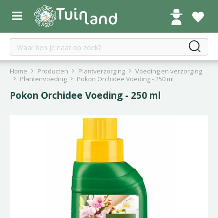
G
a
n
a
a
r
c
Home
Producten
Plantverzorging
Voeding en verzorging
o
Plantenvoeding
Pokon Orchidee Voeding - 250 ml
n
Pokon Orchidee Voeding - 250 ml
t
e
n
t