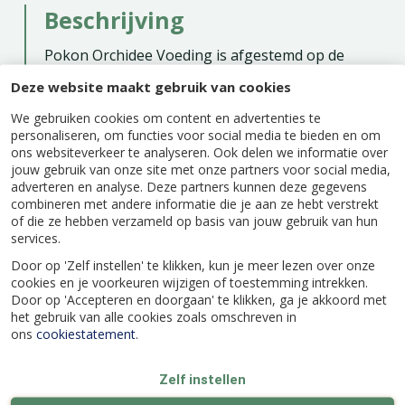
Beschrijving
Pokon Orchidee Voeding is afgestemd op de
specifieke voedingsbehoeften van orchideeën.
Deze website maakt gebruik van cookies
Regelmatig gebruik ondersteunt een gezonde
plantontwikkeling en draagt bij aan een
We gebruiken cookies om content en advertenties te
langdurige bloei. Geschikt voor diverse
personaliseren, om functies voor social media te bieden en om
ons websiteverkeer te analyseren. Ook delen we informatie over
orchideeënsoorten.
jouw gebruik van onze site met onze partners voor social media,
adverteren en analyse. Deze partners kunnen deze gegevens
combineren met andere informatie die je aan ze hebt verstrekt
of die ze hebben verzameld op basis van jouw gebruik van hun
services.
Specificaties
Door op 'Zelf instellen' te klikken, kun je meer lezen over onze
cookies en je voorkeuren wijzigen of toestemming intrekken.
Door op 'Accepteren en doorgaan' te klikken, ga je akkoord met
EAN code
8711969015180
het gebruik van alle cookies zoals omschreven in
ons
cookiestatement
.
Merk
Pokon
Zelf instellen