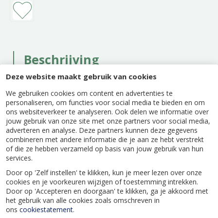
Beschrijving
Deze website maakt gebruik van cookies
Pokon Stikstofmest ondersteunt de groei van
planten door extra stikstof toe te voegen aan de
We gebruiken cookies om content en advertenties te
bodem. Stikstof is essentieel voor
personaliseren, om functies voor social media te bieden en om
bladontwikkeling en zorgt voor een krachtige,
ons websiteverkeer te analyseren. Ook delen we informatie over
groene uitstraling. Deze meststof is geschikt
jouw gebruik van onze site met onze partners voor social media,
adverteren en analyse. Deze partners kunnen deze gegevens
voor gebruik in de siertuin, moestuin en bij
combineren met andere informatie die je aan ze hebt verstrekt
gazons waar extra groeikracht gewenst is.
of die ze hebben verzameld op basis van jouw gebruik van hun
services.
Door op 'Zelf instellen' te klikken, kun je meer lezen over onze
cookies en je voorkeuren wijzigen of toestemming intrekken.
Door op 'Accepteren en doorgaan' te klikken, ga je akkoord met
Specificaties
het gebruik van alle cookies zoals omschreven in
ons
cookiestatement
.