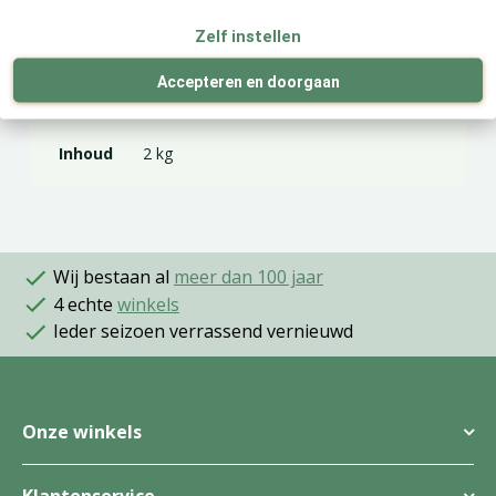
EAN code
8711969005280
Zelf instellen
Accepteren en doorgaan
Merk
Pokon
Inhoud
2 kg
Wij bestaan al
meer dan 100 jaar
4 echte
winkels
Ieder seizoen verrassend vernieuwd
Onze winkels