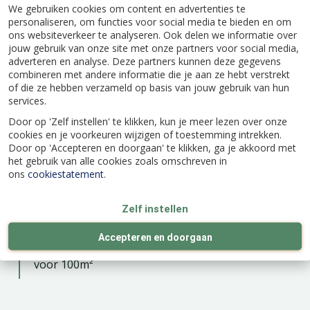
in in dit product zit komt voor in de natuur en
We gebruiken cookies om content en advertenties te
wordt snel afgebroken in de bodem.
personaliseren, om functies voor social media te bieden en om
ons websiteverkeer te analyseren. Ook delen we informatie over
Gebruiksaanwijzing
jouw gebruik van onze site met onze partners voor social media,
adverteren en analyse. Deze partners kunnen deze gegevens
Schud de flacon goed voor gebruik
combineren met andere informatie die je aan ze hebt verstrekt
of die ze hebben verzameld op basis van jouw gebruik van hun
Met de maatdop meet je de juiste
services.
hoeveelheid af
Door op 'Zelf instellen' te klikken, kun je meer lezen over onze
Vul de drukspuit voor de helft met water
cookies en je voorkeuren wijzigen of toestemming intrekken.
Voeg de afgemeten dosis toe
Door op 'Accepteren en doorgaan' te klikken, ga je akkoord met
het gebruik van alle cookies zoals omschreven in
Vul de drukspuit verder met water tot de
ons
cookiestatement
.
gewenste hoeveelheid
Meng alles goed door elkaar om een
Zelf instellen
gelijkmatig mengsel te krijgen
Accepteren en doorgaan
46 ml in 1 liter water voor 20 m². 225 ml is genoeg
voor 100m²