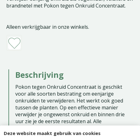
brandnetel met Pokon tegen Onkruid Concentraat.
Alleen verkrijgbaar in onze winkels.
Beschrijving
Pokon tegen Onkruid Concentraat is geschikt
voor alle soorten bestrating om eenjarige
onkruiden te verwijderen. Het werkt ook goed
tussen de planten. Op een effectieve manier
verwijder je ongewenst onkruid en binnen drie
uur zie je de eerste resultaten al. Alle
bovengrondse delen van het onkruid worden
Deze website maakt gebruik van cookies
aangepakt. De werkzame stof (nonaanzuur) wat