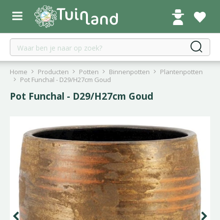
G
a
n
a
a
r
c
Home
Producten
Potten
Binnenpotten
Plantenpotten
o
Pot Funchal - D29/H27cm Goud
n
Pot Funchal - D29/H27cm Goud
t
e
n
t