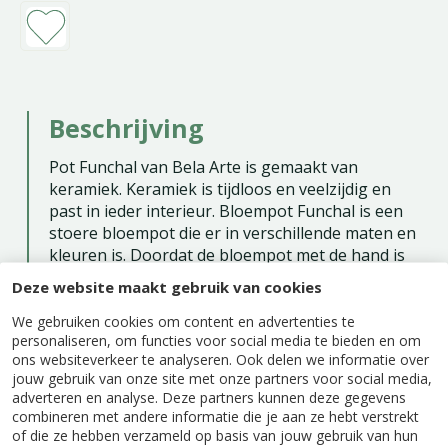
Beschrijving
Pot Funchal van Bela Arte is gemaakt van
keramiek. Keramiek is tijdloos en veelzijdig en
past in ieder interieur. Bloempot Funchal is een
stoere bloempot die er in verschillende maten en
kleuren is. Doordat de bloempot met de hand is
gemaakt is iedere pot uniek en kan iets afwijken
Deze website maakt gebruik van cookies
qua kleur en afmeting. Laat je planten nog beter
uitkomen in de juiste bloempot.
We gebruiken cookies om content en advertenties te
personaliseren, om functies voor social media te bieden en om
Deze goudkleurige Pot Funchal heeft een
ons websiteverkeer te analyseren. Ook delen we informatie over
binnenmaat van 22,5 cm.
jouw gebruik van onze site met onze partners voor social media,
adverteren en analyse. Deze partners kunnen deze gegevens
combineren met andere informatie die je aan ze hebt verstrekt
of die ze hebben verzameld op basis van jouw gebruik van hun