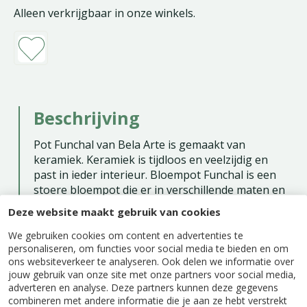
Alleen verkrijgbaar in onze winkels.
Beschrijving
Pot Funchal van Bela Arte is gemaakt van
keramiek. Keramiek is tijdloos en veelzijdig en
past in ieder interieur. Bloempot Funchal is een
stoere bloempot die er in verschillende maten en
kleuren is. Doordat de bloempot met de hand is
Deze website maakt gebruik van cookies
gemaakt is iedere pot uniek en kan iets afwijken
qua kleur en afmeting. Laat je planten nog beter
We gebruiken cookies om content en advertenties te
personaliseren, om functies voor social media te bieden en om
uitkomen in de juiste bloempot.
ons websiteverkeer te analyseren. Ook delen we informatie over
Deze witte Pot Funchal heeft een binnenmaat
jouw gebruik van onze site met onze partners voor social media,
van 25,5 cm.
adverteren en analyse. Deze partners kunnen deze gegevens
combineren met andere informatie die je aan ze hebt verstrekt