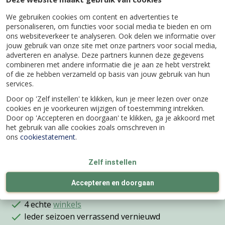
We gebruiken cookies om content en advertenties te
personaliseren, om functies voor social media te bieden en om
ons websiteverkeer te analyseren. Ook delen we informatie over
Specificaties
jouw gebruik van onze site met onze partners voor social media,
adverteren en analyse. Deze partners kunnen deze gegevens
combineren met andere informatie die je aan ze hebt verstrekt
of die ze hebben verzameld op basis van jouw gebruik van hun
EAN code
8711355760595
services.
Door op 'Zelf instellen' te klikken, kun je meer lezen over onze
Hoogte (cm)
30
cookies en je voorkeuren wijzigen of toestemming intrekken.
Door op 'Accepteren en doorgaan' te klikken, ga je akkoord met
het gebruik van alle cookies zoals omschreven in
Diameter (cm)
17
ons
cookiestatement
.
Zelf instellen
Accepteren en doorgaan
Wij bestaan al
meer dan 100 jaar
4 echte
winkels
Ieder seizoen verrassend vernieuwd