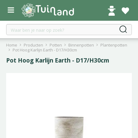
G
a
n
a
a
r
c
Home
Producten
Potten
Binnenpotten
Plantenpotten
o
Pot Hoog Karlijn Earth - D17/H30cm
n
Pot Hoog Karlijn Earth - D17/H30cm
t
e
n
t