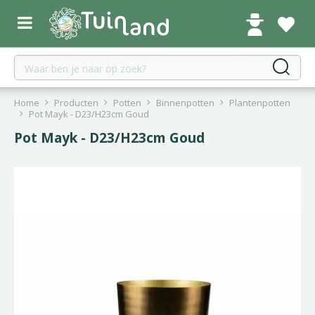
G
a
n
a
a
r
c
Home
Producten
Potten
Binnenpotten
Plantenpotten
o
Pot Mayk - D23/H23cm Goud
n
Pot Mayk - D23/H23cm Goud
t
e
n
t