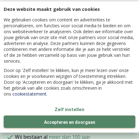
Deze website maakt gebruik van cookies
We gebruiken cookies om content en advertenties te
personaliseren, om functies voor social media te bieden en om
Specificaties
ons websiteverkeer te analyseren. Ook delen we informatie over
jouw gebruik van onze site met onze partners voor social media,
adverteren en analyse. Deze partners kunnen deze gegevens
EAN code
8711355173128
combineren met andere informatie die je aan ze hebt verstrekt
of die ze hebben verzameld op basis van jouw gebruik van hun
services.
Kleur
Goud
Door op 'Zelf instellen' te klikken, kun je meer lezen over onze
cookies en je voorkeuren wijzigen of toestemming intrekken.
Door op 'Accepteren en doorgaan' te klikken, ga je akkoord met
Hoogte (cm)
23
het gebruik van alle cookies zoals omschreven in
ons
cookiestatement
.
Diameter (cm)
23
Zelf instellen
Accepteren en doorgaan
Wij bestaan al
meer dan 100 jaar