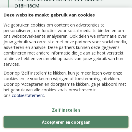
D18H16CM
Deze website maakt gebruik van cookies
We gebruiken cookies om content en advertenties te
personaliseren, om functies voor social media te bieden en om
ons websiteverkeer te analyseren. Ook delen we informatie over
Specificaties
jouw gebruik van onze site met onze partners voor social media,
adverteren en analyse. Deze partners kunnen deze gegevens
combineren met andere informatie die je aan ze hebt verstrekt
EAN code
8714763324298
of die ze hebben verzameld op basis van jouw gebruik van hun
services.
Door op 'Zelf instellen' te klikken, kun je meer lezen over onze
Kleur
Bruin
cookies en je voorkeuren wijzigen of toestemming intrekken.
Door op 'Accepteren en doorgaan' te klikken, ga je akkoord met
het gebruik van alle cookies zoals omschreven in
Hoogte (cm)
16
ons
cookiestatement
.
Diameter (cm)
18
Zelf instellen
Accepteren en doorgaan