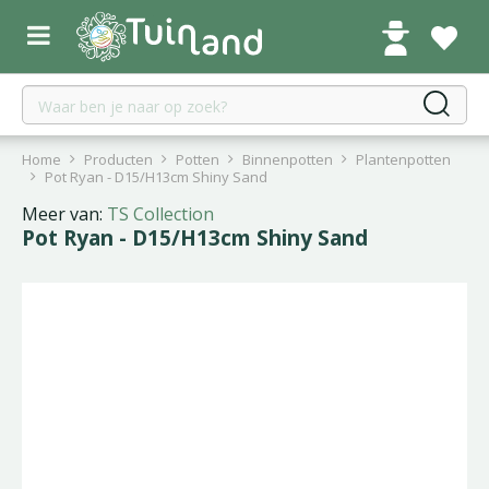
G
a
n
a
a
r
c
Home
Producten
Potten
Binnenpotten
Plantenpotten
o
Pot Ryan - D15/H13cm Shiny Sand
n
Meer van:
TS Collection
t
Pot Ryan - D15/H13cm Shiny Sand
e
n
t