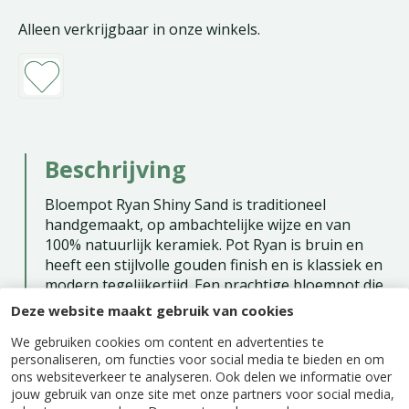
Alleen verkrijgbaar in onze winkels.
Beschrijving
Bloempot Ryan Shiny Sand is traditioneel
handgemaakt, op ambachtelijke wijze en van
100% natuurlijk keramiek. Pot Ryan is bruin en
heeft een stijlvolle gouden finish en is klassiek en
modern tegelijkertijd. Een prachtige bloempot die
in elk stijlvol interieur past met een mooie
Deze website maakt gebruik van cookies
groene of bloeiende plant erin. Of zet er een
We gebruiken cookies om content en advertenties te
paar vetplanten in. Ook altijd leuk. Een tijdloze
personaliseren, om functies voor social media te bieden en om
pot die uit de serie TS collection komt en er in
ons websiteverkeer te analyseren. Ook delen we informatie over
meerdere kleuren is.
jouw gebruik van onze site met onze partners voor social media,