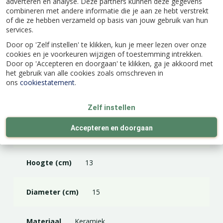
adverteren en analyse. Deze partners kunnen deze gegevens
combineren met andere informatie die je aan ze hebt verstrekt
of die ze hebben verzameld op basis van jouw gebruik van hun
services.
Specificaties
Door op 'Zelf instellen' te klikken, kun je meer lezen over onze
cookies en je voorkeuren wijzigen of toestemming intrekken.
Door op 'Accepteren en doorgaan' te klikken, ga je akkoord met
het gebruik van alle cookies zoals omschreven in
EAN code
8711355959524
ons
cookiestatement
.
Merk
TS Collection
Zelf instellen
Accepteren en doorgaan
Kleur
Bruin
Hoogte (cm)
13
Diameter (cm)
15
Materiaal
Keramiek