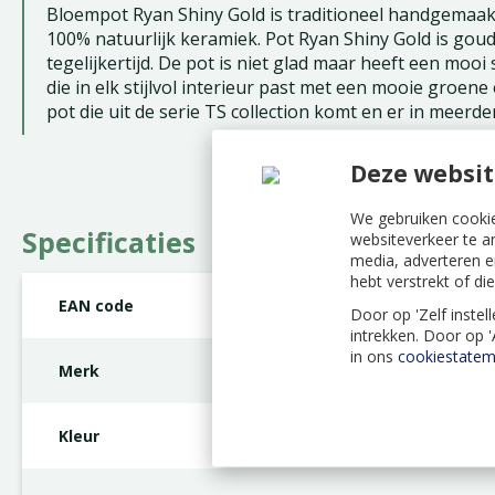
Bloempot Ryan Shiny Gold is traditioneel handgemaakt
100% natuurlijk keramiek. Pot Ryan Shiny Gold is gou
tegelijkertijd. De pot is niet glad maar heeft een moo
die in elk stijlvol interieur past met een mooie groene 
pot die uit de serie TS collection komt en er in meerder
Deze websit
We gebruiken cookie
Specificaties
websiteverkeer te a
media, adverteren e
hebt verstrekt of d
EAN code
8711355099060
Door op 'Zelf instel
intrekken. Door op 
in ons
cookiestatem
Merk
TS Collection
Kleur
Goud