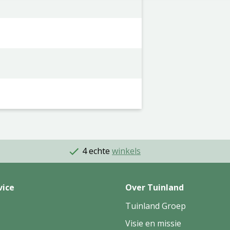
4 echte
winkels
vice
Over Tuinland
Tuinland Groep
Visie en missie