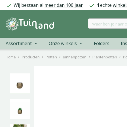
Ga
Wij bestaan al
meer dan 100 jaar
4 echte
winkel
naar
content
Assortiment
Onze winkels
Folders
Ins
Home
Producten
Potten
Binnenpotten
Plantenpotten
Po