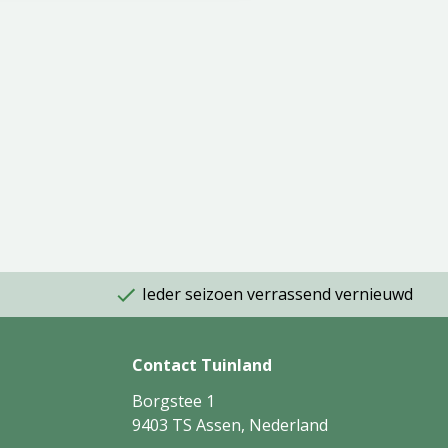
Ieder seizoen verrassend vernieuwd
Contact Tuinland
Borgstee 1
9403 TS Assen, Nederland