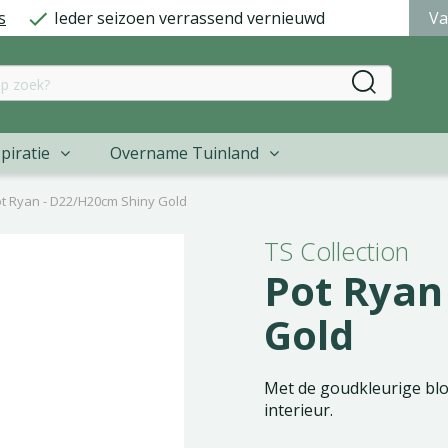
s
Ieder seizoen verrassend vernieuwd
Va
piratie
Overname Tuinland
t Ryan - D22/H20cm Shiny Gold
TS Collection
Pot Ryan
Gold
Met de goudkleurige blo
interieur.