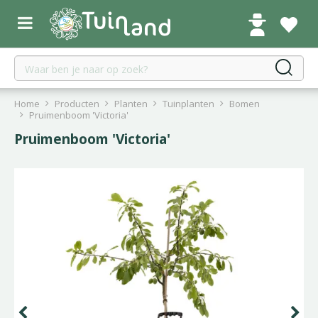
G
a
n
a
a
r
c
Home
Producten
Planten
Tuinplanten
Bomen
o
Pruimenboom 'Victoria'
n
Pruimenboom 'Victoria'
t
e
n
t