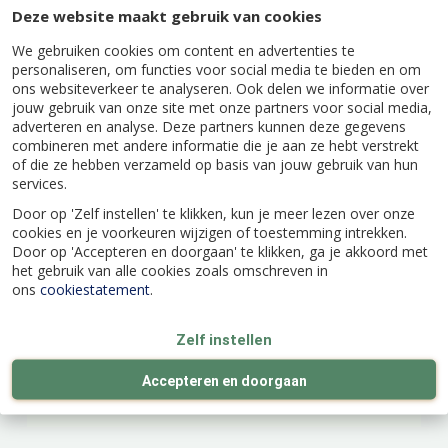
Snoei
de boom na de pluk en zorg voor
Deze website maakt gebruik van cookies
voldoende belichting in de basis.
We gebruiken cookies om content en advertenties te
Bemest
de pruimenboom met een beetje
personaliseren, om functies voor social media te bieden en om
organische meststof. Pruimen houden van
ons websiteverkeer te analyseren. Ook delen we informatie over
kalkrijke, voedzame en niet te natte grond.
jouw gebruik van onze site met onze partners voor social media,
adverteren en analyse. Deze partners kunnen deze gegevens
combineren met andere informatie die je aan ze hebt verstrekt
of die ze hebben verzameld op basis van jouw gebruik van hun
services.
Door op 'Zelf instellen' te klikken, kun je meer lezen over onze
Specificaties
cookies en je voorkeuren wijzigen of toestemming intrekken.
Door op 'Accepteren en doorgaan' te klikken, ga je akkoord met
het gebruik van alle cookies zoals omschreven in
EAN code
8717755068224
ons
cookiestatement
.
Latijnse naam
Prunus domestica
Zelf instellen
Accepteren en doorgaan
Merk
Wonder Tree