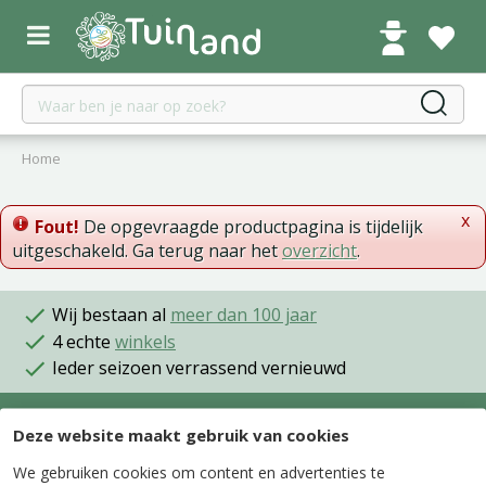
G
a
n
a
a
r
c
Home
o
n
x
t
Fout!
De opgevraagde productpagina is tijdelijk
e
uitgeschakeld. Ga terug naar het
overzicht
.
n
t
Wij bestaan al
meer dan 100 jaar
4 echte
winkels
Ieder seizoen verrassend vernieuwd
Deze website maakt gebruik van cookies
Onze winkels
We gebruiken cookies om content en advertenties te