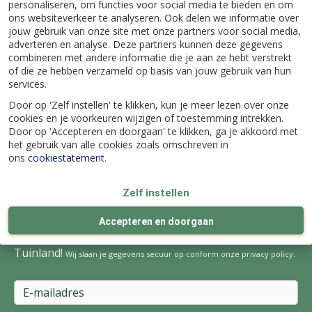
personaliseren, om functies voor social media te bieden en om
ons websiteverkeer te analyseren. Ook delen we informatie over
Klantenservice
jouw gebruik van onze site met onze partners voor social media,
adverteren en analyse. Deze partners kunnen deze gegevens
combineren met andere informatie die je aan ze hebt verstrekt
Over Tuinland
of die ze hebben verzameld op basis van jouw gebruik van hun
services.
Door op 'Zelf instellen' te klikken, kun je meer lezen over onze
Contact
cookies en je voorkeuren wijzigen of toestemming intrekken.
Door op 'Accepteren en doorgaan' te klikken, ga je akkoord met
Volg ons nu op:
het gebruik van alle cookies zoals omschreven in
ons
cookiestatement
.
Zelf instellen
Schrijf je nu in en blijf altijd op de hoogte van de
Accepteren en doorgaan
laatste kortingsacties, weetjes en activiteiten bij
Tuinland!
Wij slaan je gegevens secuur op conform onze
privacy policy
.