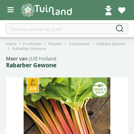
G
a
n
a
a
r
c
Home
Producten
Planten
Tuinplanten
Eetbare planten
o
Rabarber Gewone
n
Meer van:
JUB Holland
t
Rabarber Gewone
e
n
t