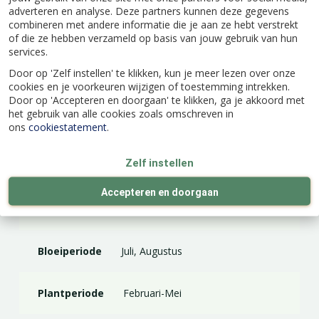
adverteren en analyse. Deze partners kunnen deze gegevens
combineren met andere informatie die je aan ze hebt verstrekt
of die ze hebben verzameld op basis van jouw gebruik van hun
Merk
JUB Holland
services.
Door op 'Zelf instellen' te klikken, kun je meer lezen over onze
Kleur
Rood
cookies en je voorkeuren wijzigen of toestemming intrekken.
Door op 'Accepteren en doorgaan' te klikken, ga je akkoord met
het gebruik van alle cookies zoals omschreven in
Hoogte (cm)
70
ons
cookiestatement
.
Zelf instellen
Inhoud
1 st
Accepteren en doorgaan
Standplaats
Halfschaduw, Zon
Bloeiperiode
Juli, Augustus
Plantperiode
Februari-Mei