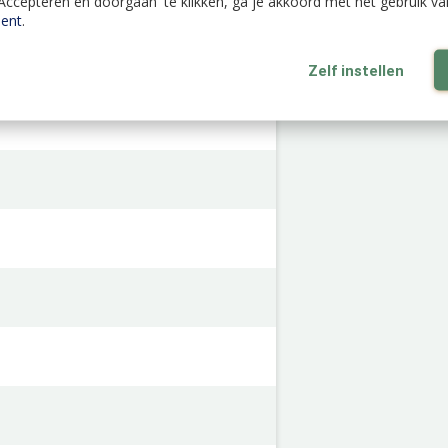
'Accepteren en doorgaan' te klikken, ga je akkoord met het gebruik v
ent
.
Zelf instellen