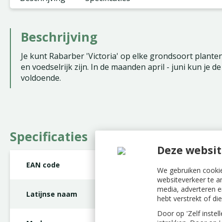
Beschrijving
Je kunt Rabarber 'Victoria' op elke grondsoort plan
en voedselrijk zijn. In de maanden april - juni kun je 
voldoende.
Specificaties
Deze websit
EAN code
8712438638121
We gebruiken cookie
websiteverkeer te a
media, adverteren e
Latijnse naam
Rheum rhabarbaru
hebt verstrekt of d
Door op 'Zelf instel