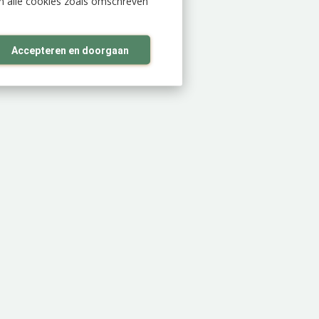
an alle cookies zoals omschreven
Accepteren en doorgaan