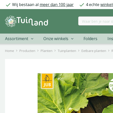
Ga
Wij bestaan al
meer dan 100 jaar
4 echte
winkel
naar
content
Assortiment
Onze winkels
Folders
Ins
Home
Producten
Planten
Tuinplanten
Eetbare planten
R