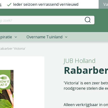
s
Ieder seizoen verrassend vernieuwd
Va
piratie
Overname Tuinland
abarber 'Victoria'
JUB Holland
Rabarber 
'Victoria' is een zeer b
roodgroene stelen die e
Alleen verkrijgbaar in o