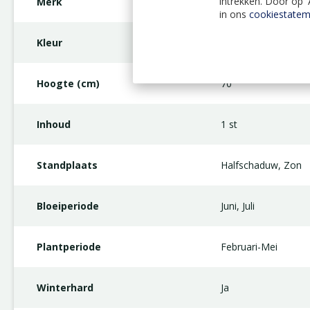
intrekken. Door op 
Merk
JUB Holland
in ons
cookiestatem
Kleur
Rood
Hoogte (cm)
70
Inhoud
1 st
Standplaats
Halfschaduw, Zon
Bloeiperiode
Juni, Juli
Plantperiode
Februari-Mei
Winterhard
Ja