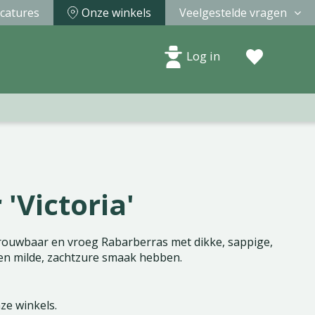
catures
Onze winkels
Veelgestelde vragen
Log in
'Victoria'
etrouwbaar en vroeg Rabarberras met dikke, sappige,
en milde, zachtzure smaak hebben.
nze winkels.