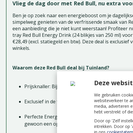
Vlieg de dag door met Red Bull, nu extra voor
Ben je op zoek naar een energieboost om je dagelijkse
simpelweg genieten van de verfrissende smaak van Re
een aanbieding die je niet kunt weerstaan! Profiteer n
tray Red Bull Energy Drink (24 blikjes van 250 ml) voo
€28,49 (excl. statiegeld en btw). Deze deal is exclusief
winkels.
Waarom deze Red Bull deal bij Tuinland?
Deze websit
Prijsknaller: Bij Tuinland is een tray Red Bull extr
We gebruiken cookie
websiteverkeer te a
Exclusief in de winkel: Kom gezellig langs in een
media, adverteren e
hebt verstrekt of d
Perfecte Energie boost: Of je nu aan het tuinieren
Door op 'Zelf instel
gewoon een oppepper nodig hebt, Red Bull geeft 
intrekken. Door op 
in ons
cookiestatem