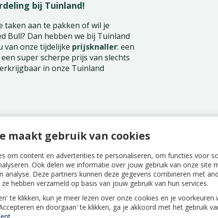
deling bij Tuinland
!
 taken aan te pakken of wil je
d Bull? Dan hebben we bij Tuinland
u van onze tijdelijke
prijsknaller
: een
r een super scherpe prijs van slechts
 verkrijgbaar in onze Tuinland
e maakt gebruik van cookies
a voordelig!
s om content en advertenties te personaliseren, om functies voor s
nalyseren. Ook delen we informatie over jouw gebruik van onze site m
 van onze Tuinland vestigingen.
n analyse. Deze partners kunnen deze gegevens combineren met ande
ie ze hebben verzameld op basis van jouw gebruik van hun services.
 bent, klusjes doet in huis of
len' te klikken, kun je meer lezen over onze cookies en je voorkeure
je vleugels!
'Accepteren en doorgaan' te klikken, ga je akkoord met het gebruik v
ent
.