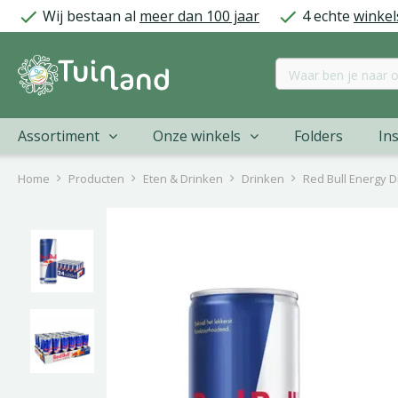
Ga
Wij bestaan al
meer dan 100 jaar
4 echte
winkel
naar
content
Assortiment
Onze winkels
Folders
Ins
Home
Producten
Eten & Drinken
Drinken
Red Bull Energy D